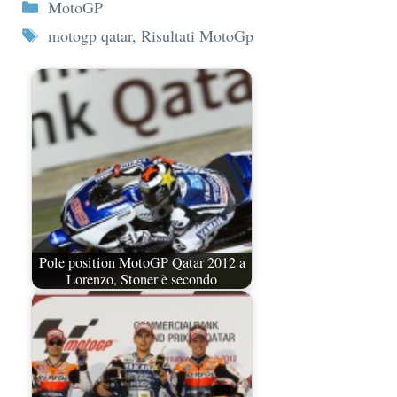
Categorie
MotoGP
Tag
motogp qatar
,
Risultati MotoGp
Pole position MotoGP Qatar 2012 a
Lorenzo, Stoner è secondo