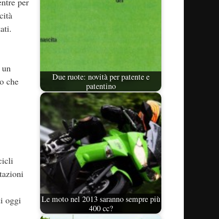
ntre per
cità
ati.
 un
Due ruote: novità per patente e
o che
patentino
icli
tazioni
Le moto nel 2013 saranno sempre più
di oggi
400 cc?