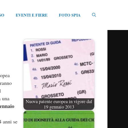
NO
EVENTI E FIERE
FOTO SPIA
ropea
eranno
l
à una
Nuova patente europea in vigore dal
gennaio
19 gennaio 2013
4 anni se