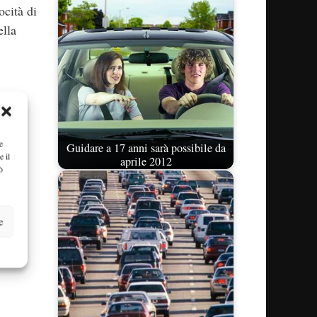
ocità di
ella
e
Guidare a 17 anni sarà possibile da
e il
aprile 2012
ò
e