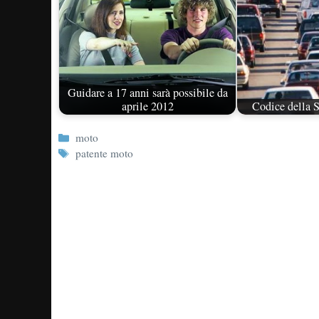
Guidare a 17 anni sarà possibile da
aprile 2012
Codice della S
Categorie
moto
Tag
patente moto