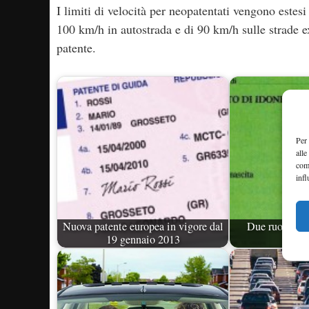
I limiti di velocità per neopatentati vengono estesi
100 km/h in autostrada e di 90 km/h sulle strade e
patente.
Per 
alle
com
infl
Nuova patente europea in vigore dal
Due ruote: nov
19 gennaio 2013
pat