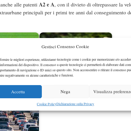
A2 e A
 anche alle patenti
, con il divieto di oltrepassare la vel
xtraurbane principali per i primi tre anni dal conseguimento d
Gestisci Consenso Cookie
fornire le migliori esperienze, utilizziamo tecnologie come i cookie per memorizzare e/o acceder
 informazioni del dispositivo. Il consenso a queste tecnologie ci permetterà di elaborare dati com
portamento di navigazione o ID unici su questo sito. Non acconsentire o ritirare il consenso pu
uire negativamente su alcune caratteristiche e funzioni.
Accetta
Nega
Visualizza preferenz
ità per patente e
Le moto nel 2013 saranno sempre più
entino
400 cc?
Cookie Policy
Dichiarazione sulla Privacy