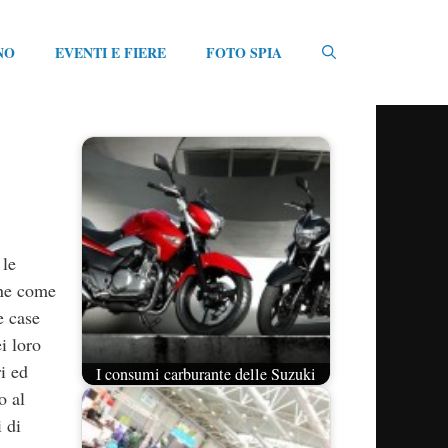
NO
EVENTI E FIERE
FOTO SPIA
 le
ane come
e case
i loro
i ed
I consumi carburante delle Suzuki
o al
 di