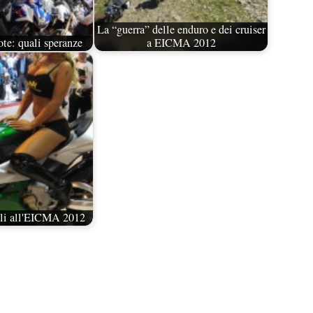
La “guerra” delle enduro e dei cruiser
te: quali speranze
a EICMA 2012
lli all'EICMA 2012