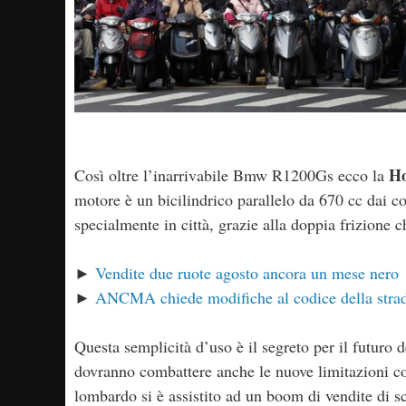
H
Così oltre l’inarrivabile Bmw R1200Gs ecco la
motore è un bicilindrico parallelo da 670 cc dai c
specialmente in città, grazie alla doppia frizione 
►
Vendite due ruote agosto ancora un mese nero
►
ANCMA chiede modifiche al codice della strad
Questa semplicità d’uso è il segreto per il futuro d
dovranno combattere anche le nuove limitazioni co
lombardo si è assistito ad un boom di vendite di sc