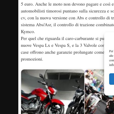
5 euro. Anche le moto non devono pagare e così ec
automobilisti timorosi puntano sulla sicurezza e so
cv, con la nuova versione con Abs e controllo di t
sistema Abs/Asr, il controllo di trazione combina
Kymco.
Per quel che riguarda il caro-carburante si punta su
nuove Vespa Lx e Vespa S, e la 3 Valvole con nuovi
Per 
case offrono anche garanzie prolungate come in S
alle
promozioni.
com
infl