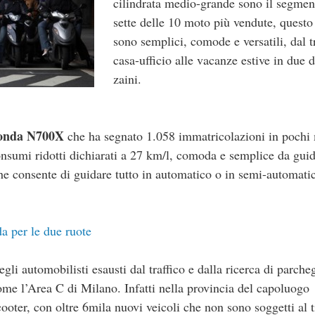
cilindrata medio-grande sono il segmen
sette delle 10 moto più vendute, questo
sono semplici, comode e versatili, dal t
casa-ufficio alle vacanze estive in due 
zaini.
onda N700X
che ha segnato 1.058 immatricolazioni in pochi 
onsumi ridotti dichiarati a 27 km/l, comoda e semplice da gui
che consente di guidare tutto in automatico o in semi-automati
a per le due ruote
egli automobilisti esausti dal traffico e dalla ricerca di parch
me l’Area C di Milano. Infatti nella provincia del capoluogo
ooter, con oltre 6mila nuovi veicoli che non sono soggetti al t