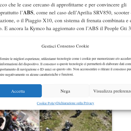
co che le case cercano di approfittarne e per convincere gli
ABS
prattutto l’
, come nel caso dell’Aprilia SRV850, scooter
razione, o il Piaggio X10, con sistema di frenata combinata e
to. E ancora la Kymco ha aggiornato con l’ABS il People Gti 3
gli scooter di cilindrata inferiore ai 350 cc. E la Piaggio offre
Gestisci Consenso Cookie
 motori più potenti ma con i consumi ridotti. Ma tra le offert
fornire le migliori esperienze, utilizziamo tecnologie come i cookie per memorizzare e/o acceder
uzuki, tagliando compreso nel prezzo come in Bmw e altre
 informazioni del dispositivo. Il consenso a queste tecnologie ci permetterà di elaborare dati com
portamento di navigazione o ID unici su questo sito. Non acconsentire o ritirare il consenso pu
uire negativamente su alcune caratteristiche e funzioni.
Accetta
Nega
Visualizza preferenz
Cookie Policy
Dichiarazione sulla Privacy