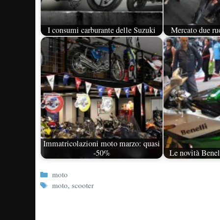
I consumi carburante delle Suzuki
Mercato due ruo
Immatricolazioni moto marzo: quasi
-50%
Le novità Bene
Categorie
moto
Tag
moto
,
scooter