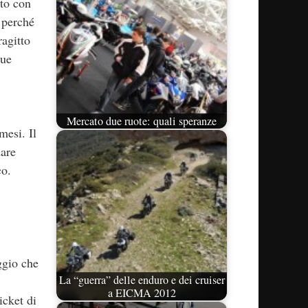
to con
 perché
ragitto
due
Mercato due ruote: quali speranze
mesi. Il
dare
co.
eggio che
La “guerra” delle enduro e dei cruiser
a EICMA 2012
icket di