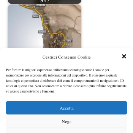
2012
Gestisci Consenso Cookie
Alla Dakar 2013 la quarta tappa
Per fornire le migliori esperienze, utilizziamo tecnologie come i cookie per
dominata da Barreda
memorizzare e/o accedere alle informazioni del dispositivo. Il consenso a queste
tecnologie ci permetterà di elaborare dati come il comportamento di navigazione o ID
unici su questo sito. Non acconsentire o ritirare il consenso può influire negativamente
su alcune caratteristiche e funzioni.
Accetta
Nega