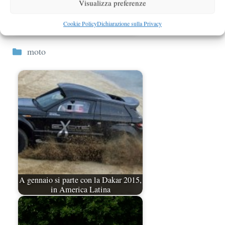
Visualizza preferenze
Quando perdersi in moto non è più
Cookie Policy
Dichiarazione sulla Privacy
un'esperienza romantica?
Categorie
moto
A gennaio si parte con la Dakar 2015,
in America Latina