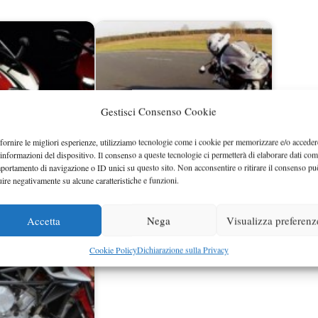
Gestisci Consenso Cookie
fornire le migliori esperienze, utilizziamo tecnologie come i cookie per memorizzare e/o acceder
 informazioni del dispositivo. Il consenso a queste tecnologie ci permetterà di elaborare dati com
portamento di navigazione o ID unici su questo sito. Non acconsentire o ritirare il consenso pu
Audi TT RS Plus in pista contro
uire negativamente su alcune caratteristiche e funzioni.
one Ducati
Ducati 1199 Panigale S
Accetta
Nega
Visualizza preferenz
Cookie Policy
Dichiarazione sulla Privacy