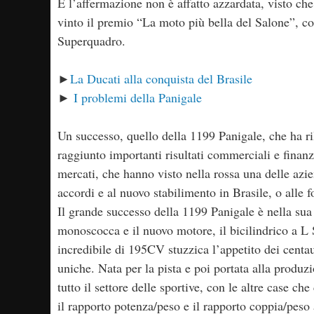
E l’affermazione non è affatto azzardata, visto ch
vinto il premio “La moto più bella del Salone”, con
Superquadro.
►
La Ducati alla conquista del Brasile
►
I problemi della Panigale
Un successo, quello della 1199 Panigale, che ha ri
raggiunto importanti risultati commerciali e finan
mercati, che hanno visto nella rossa una delle azi
accordi e al nuovo stabilimento in Brasile, o alle fo
Il grande successo della 1199 Panigale è nella sua l
monoscocca e il nuovo motore, il bicilindrico a L 
incredibile di 195CV stuzzica l’appetito dei centaur
uniche. Nata per la pista e poi portata alla produzi
tutto il settore delle sportive, con le altre case 
il rapporto potenza/peso e il rapporto coppia/peso