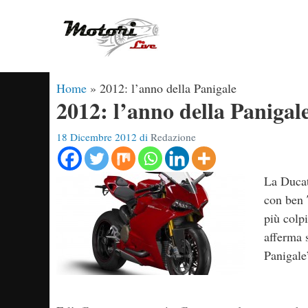
Vai
al
contenuto
Home
»
2012: l’anno della Panigale
2012: l’anno della Panigal
18 Dicembre 2012
di
Redazione
La Ducat
con ben
più colpi
afferma 
Panigale