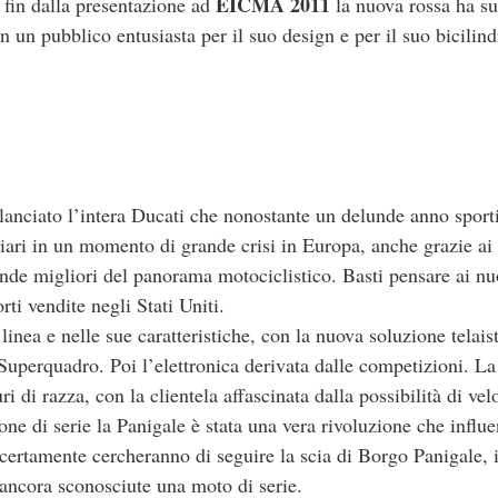
EICMA 2011
e fin dalla presentazione ad
la nuova rossa ha su
 un pubblico entusiasta per il suo design e per il suo bicilind
lanciato l’intera Ducati che nonostante un delunde anno sport
ziari in un momento di grande crisi in Europa, anche grazie ai
ende migliori del panorama motociclistico. Basti pensare ai nu
rti vendite negli Stati Uniti.
inea e nelle sue caratteristiche, con la nuova soluzione telais
Superquadro. Poi l’elettronica derivata dalle competizioni. L
i di razza, con la clientela affascinata dalla possibilità di vel
one di serie la Panigale è stata una vera rivoluzione che influ
che certamente cercheranno di seguire la scia di Borgo Panigale,
 ancora sconosciute una moto di serie.