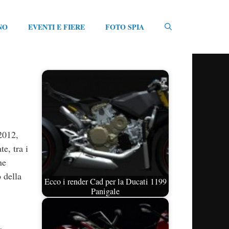
NO
EVENTI E FIERE
FOTO SPIA
2012,
te, tra i
he
 della
Ecco i render Cad per la Ducati 1199
Panigale