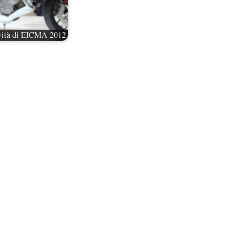
ovità di EICMA 2012