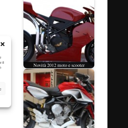
e
e il
Novità 2012 moto e scooter
ò
e