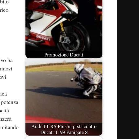
bito
rico
Promozione Ducati
ivo ha
 nuovi
ovi
tica
a potenza
ocità
enzerà
Audi TT RS Plus in pista contro
 imitando
Ducati 1199 Panigale S