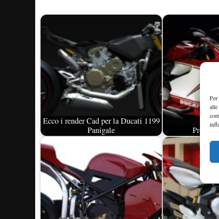
Per 
alle
com
Ecco i render Cad per la Ducati 1199
infl
Panigale
Promozi