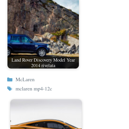
Land Rover Discovery Model Year
2014 rivelata
Categorie
McLaren
Tag
mclaren mp4-12c