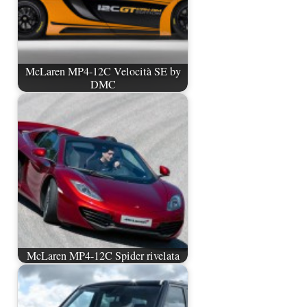
McLaren MP4-12C Velocità SE by
DMC
McLaren MP4-12C Spider rivelata