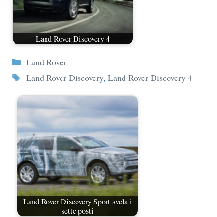
Land Rover Discovery 4
Categorie
Land Rover
Tag
Land Rover Discovery
,
Land Rover Discovery 4
Land Rover Discovery Sport svela i
sette posti