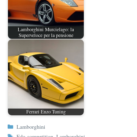
Lamborghini Murcielago: la
Superveloce per la pensione
Ferrari Enzo Tuning
Categorie
Lamborghini
Tag
Edo competition
,
Lamborghini