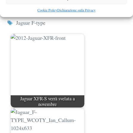
Cookie Policy
Dichiarazione sulla Privacy
Categorie
Jaguar
Tag
Jaguar F-type
Jaguar XFR-S verrà svelata a
novembre