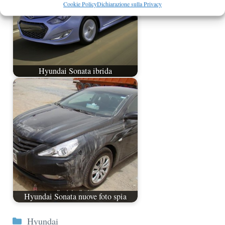
Cookie Policy
Dichiarazione sulla Privacy
Hyundai Sonata ibrida
Hyundai Sonata nuove foto spia
Categorie
Hyundai