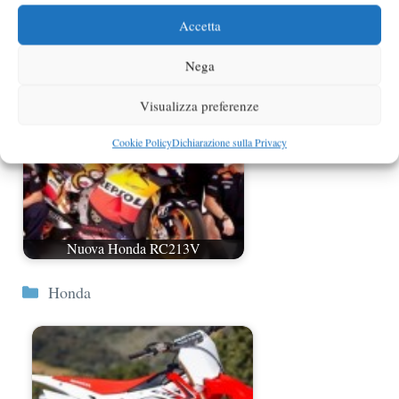
Accetta
Honda Cross Tourer 2012
Nega
Visualizza preferenze
Cookie Policy
Dichiarazione sulla Privacy
Nuova Honda RC213V
Categorie
Honda