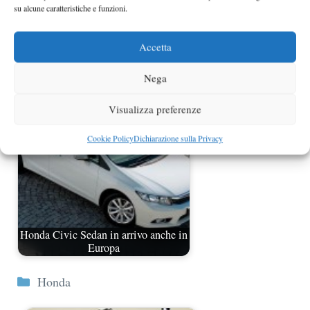
su alcune caratteristiche e funzioni.
Accetta
La Honda giapponese VTR 250
Nega
Visualizza preferenze
Cookie Policy
Dichiarazione sulla Privacy
Honda Civic Sedan in arrivo anche in
Europa
Categorie
Honda