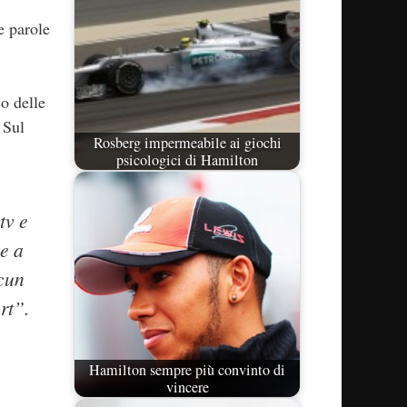
e parole
so delle
 Sul
Rosberg impermeabile ai giochi
psicologici di Hamilton
tv e
me a
lcun
rt”.
Hamilton sempre più convinto di
vincere