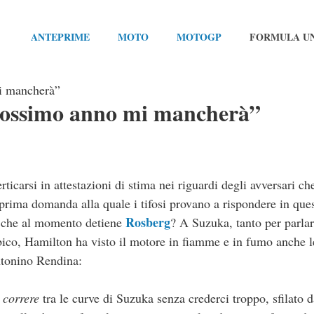
ANTEPRIME
MOTO
MOTOGP
FORMULA U
mi mancherà”
prossimo anno mi mancherà”
icarsi in attestazioni di stima nei riguardi degli avversari c
a prima domanda alla quale i tifosi provano a rispondere in ques
Rosberg
lo che al momento detiene
? A Suzuka, tanto per parla
bico, Hamilton ha visto il motore in fiamme e in fumo anche l
Antonino Rendina:
 correre
tra le curve di Suzuka senza crederci troppo, sfilato da