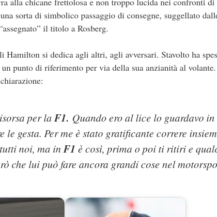
a alla chicane frettolosa e non troppo lucida nei confronti di
 una sorta di simbolico passaggio di consegne, suggellato dall
assegnato” il titolo a Rosberg.
li Hamilton si dedica agli altri, agli avversari. Stavolto ha spe
 un punto di riferimento per via della sua anzianità al volante.
ichiarazione:
isorsa per la
F1.
Quando ero al lice lo guardavo in 
 le gesta. Per me è stato gratificante correre insie
utti noi, ma in
F1
è così, prima o poi ti ritiri e qua
però che lui può fare ancora grandi cose nel motorspo