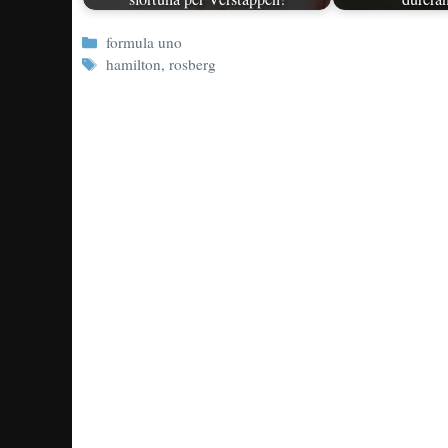
Categorie
formula uno
Tag
hamilton
,
rosberg