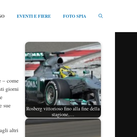
NO
EVENTI E FIERE
FOTO SPIA
he – come
ti giorni
re
e sue
Rosberg vittorioso fino alla fine della
stagione,…
gli altri