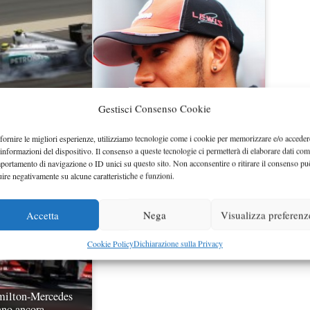
Gestisci Consenso Cookie
meabile ai giochi
Hamilton sempre più convinto di
i di Hamilton
vincere
fornire le migliori esperienze, utilizziamo tecnologie come i cookie per memorizzare e/o acceder
 informazioni del dispositivo. Il consenso a queste tecnologie ci permetterà di elaborare dati com
portamento di navigazione o ID unici su questo sito. Non acconsentire o ritirare il consenso pu
uire negativamente su alcune caratteristiche e funzioni.
Accetta
Nega
Visualizza preferenz
Cookie Policy
Dichiarazione sulla Privacy
milton-Mercedes
nno ancora