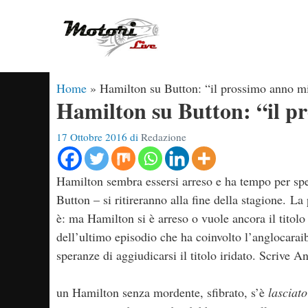
Vai
al
contenuto
Home
»
Hamilton su Button: “il prossimo anno 
Hamilton su Button: “il 
17 Ottobre 2016
di
Redazione
Hamilton sembra essersi arreso e ha tempo per spert
Button – si ritireranno alla fine della stagione. L
è: ma Hamilton si è arreso o vuole ancora il tito
dell’ultimo episodio che ha coinvolto l’anglocarai
speranze di aggiudicarsi il titolo iridato. Scrive 
un Hamilton senza mordente, sfibrato, s’è
lasciato