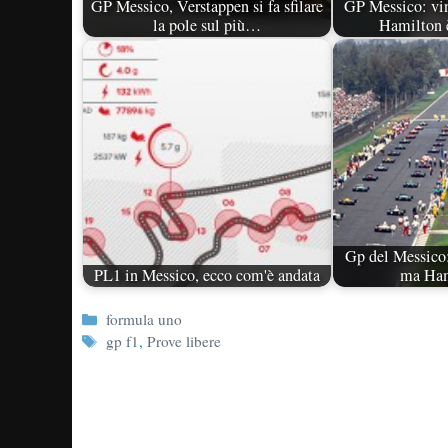
GP Messico, Verstappen si fa sfilare
GP Messico: vi
la pole sul più…
Hamilton
Gp del Messico:
PL1 in Messico, ecco com'è andata
ma Ha
Categorie
formula uno
Tag
gp f1
,
Prove libere