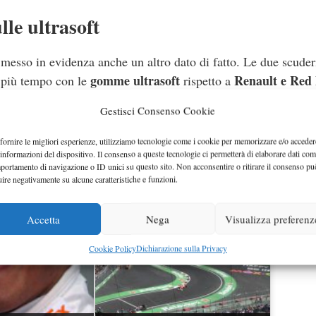
le ultrasoft
esso in evidenza anche un altro dato di fatto. Le due scuderi
gomme ultrasoft
Renault e Red 
 più tempo con le
rispetto a
ipersoft.
Non cambia la situazione in casa Toro Rosso, che c
Gestisci Consenso Cookie
Gasly
nit. Sono otto le sostituzioni in stagione e
verrà retroce
.
fornire le migliori esperienze, utilizziamo tecnologie come i cookie per memorizzare e/o acceder
 informazioni del dispositivo. Il consenso a queste tecnologie ci permetterà di elaborare dati com
portamento di navigazione o ID unici su questo sito. Non acconsentire o ritirare il consenso pu
uire negativamente su alcune caratteristiche e funzioni.
Accetta
Nega
Visualizza preferenz
Cookie Policy
Dichiarazione sulla Privacy