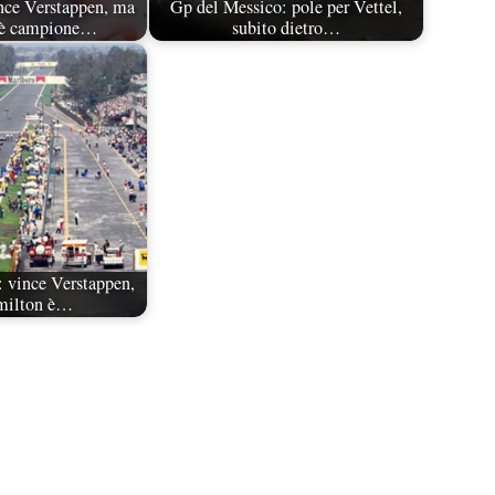
nce Verstappen, ma
Gp del Messico: pole per Vettel,
 è campione…
subito dietro…
 vince Verstappen,
milton è…