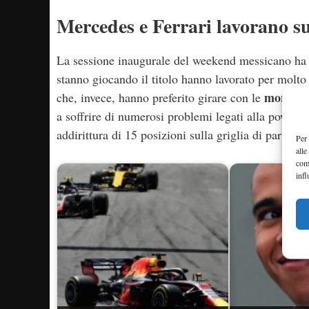
Mercedes e Ferrari lavorano sul
La sessione inaugurale del weekend messicano ha m
stanno giocando il titolo hanno lavorato per molto
morbide 
che, invece, hanno preferito girare con le
a soffrire di numerosi problemi legati alla power u
addirittura di 15 posizioni sulla griglia di partenza
Per 
alle
com
infl