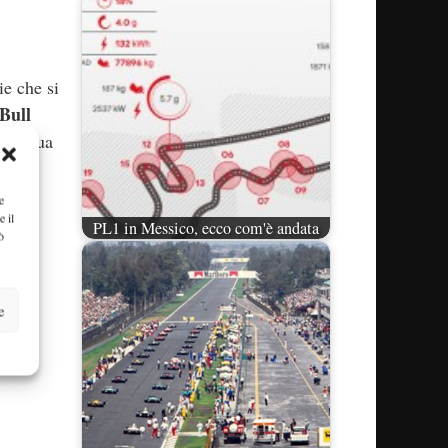
e che si
Bull
ontinua
sso
e
e il
PL1 in Messico, ecco com'è andata
ò
e