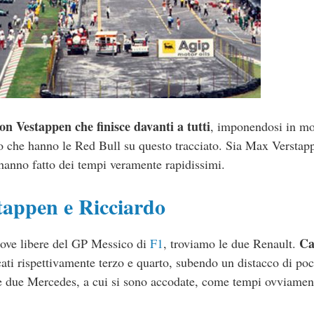
on Vestappen che finisce davanti a tutti
, imponendosi in m
lo che hanno le Red Bull su questo tracciato. Sia Max Verstapp
, hanno fatto dei tempi veramente rapidissimi.
tappen e Ricciardo
Ca
rove libere del GP Messico di
F1
, troviamo le due Renault.
ficati rispettivamente terzo e quarto, subendo un distacco di po
e due Mercedes, a cui si sono accodate, come tempi ovviament