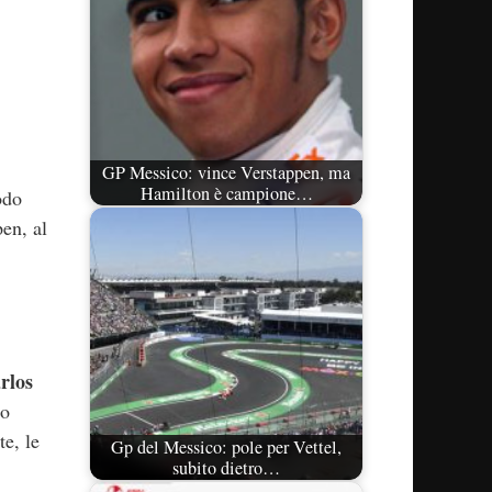
GP Messico: vince Verstappen, ma
Hamilton è campione…
odo
en, al
rlos
co
e, le
Gp del Messico: pole per Vettel,
subito dietro…