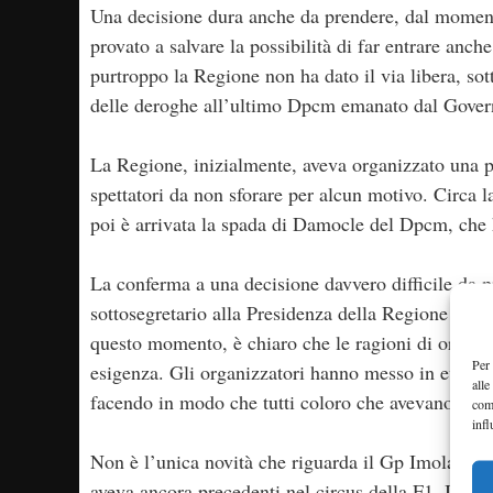
Una decisione dura anche da prendere, dal momento
provato a salvare la possibilità di far entrare an
purtroppo la Regione non ha dato il via libera, s
delle deroghe all’ultimo Dpcm emanato dal Gover
La Regione, inizialmente, aveva organizzato una pr
spettatori da non sforare per alcun motivo. Circa la 
poi è arrivata la spada di Damocle del Dpcm, che ha
La conferma a una decisione davvero difficile da p
sottosegretario alla Presidenza della Regione Emi
questo momento, è chiaro che le ragioni di ordine 
Per 
esigenza. Gli organizzatori hanno messo in evidenz
alle
facendo in modo che tutti coloro che avevano già c
com
infl
Non è l’unica novità che riguarda il Gp Imola 202
aveva ancora precedenti nel circus della F1. Il wee