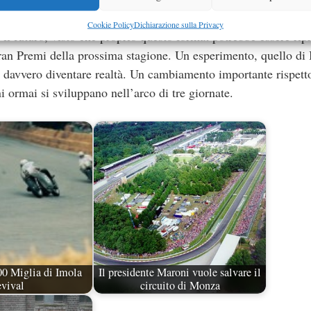
ato, mentre la domenica prenderà il via la gara. Si potrebbe an
Cookie Policy
Dichiarazione sulla Privacy
il futuro, visto che proprio questo format potrebbe essere rip
ran Premi della prossima stagione. Un esperimento, quello di 
be davvero diventare realtà. Un cambiamento importante rispett
 ormai si sviluppano nell’arco di tre giornate.
00 Miglia di Imola
Il presidente Maroni vuole salvare il
vival
circuito di Monza