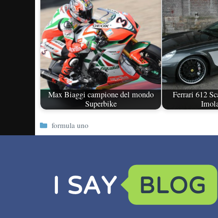
Max Biaggi campione del mondo
Ferrari 612 Sc
Superbike
Imol
Categorie
formula uno