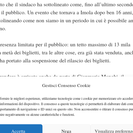
 che il sindaco ha sottolineato come, fino all’ultimo secondo
che il pubblico. Un evento che tornava a Imola dopo ben 16 anni
ottolineando come non siamo in un periodo in cui è possibile 
no.
esenza limitata per il pubblico: un tetto massimo di 13 mila
metà dei biglietti, tra le altre cose, era già stata venduta, anc
 portato alla sospensione del rilascio dei biglietti.
rendere è arrivata anche da parte di Gianmaria Manghi, il
lia-Romagna. Quest’ultimo ha voluto mettere in evidenza come
Gestisci Consenso Cookie
sanitario e di salute pubblica vengono prima di qualsiasi altra
fornire le migliori esperienze, utilizziamo tecnologie come i cookie per memorizzare e/o acceder
a come stiano già lavorando per provvedere al rimborso dei bi
 informazioni del dispositivo. Il consenso a queste tecnologie ci permetterà di elaborare dati com
omprato il biglietto possano essere rimborsati il prima possib
portamento di navigazione o ID unici su questo sito. Non acconsentire o ritirare il consenso pu
uire negativamente su alcune caratteristiche e funzioni.
0, dal momento che si è deciso anche lanciare una novità che
Accetta
Nega
Visualizza preferenz
kend di gara, infatti, avrà una durata solamente pari a due gio