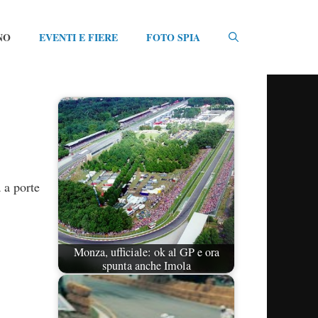
NO
EVENTI E FIERE
FOTO SPIA
 a porte
Monza, ufficiale: ok al GP e ora
spunta anche Imola