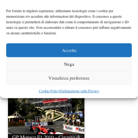
Per fornire le migliori esperienze, utilizziamo tecnologie come i cookie per
memorizzare e/o accedere alle informazioni del dispositivo. Il consenso a queste
tecnologie ci permetterà di elaborare dati come il comportamento di navigazione o ID
unici su questo sito. Non acconsentire o ritirare il consenso può influire negativamente
su alcune caratteristiche e funzioni.
Accetta
F1 2013 Rai trasmetterà 9 GP in
Nega
diretta e 10 in differita
Visualizza preferenze
Cookie Policy
Dichiarazione sulla Privacy
GP Monaco F1 2010 – Circuito di