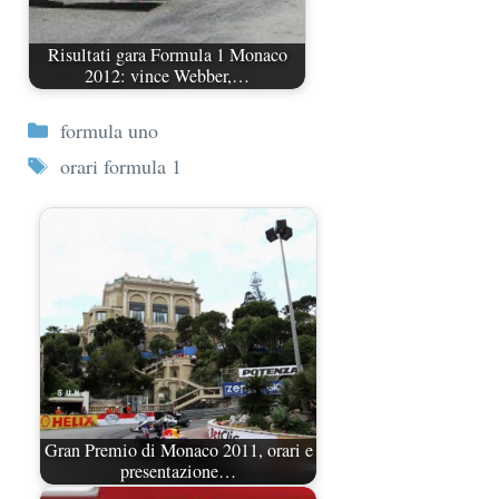
Risultati gara Formula 1 Monaco
2012: vince Webber,…
Categorie
formula uno
Tag
orari formula 1
Gran Premio di Monaco 2011, orari e
presentazione…