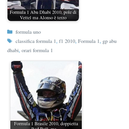
Formula 1 Abu Dhabi 2010, pole di
Vettel ma Alonso è terzo
Categorie
formula uno
Tag
classifica formula 1
,
f1 2010
,
Formula 1
,
gp abu
dhabi
,
orari formula 1
Formula 1 Brasile 2010, doppietta