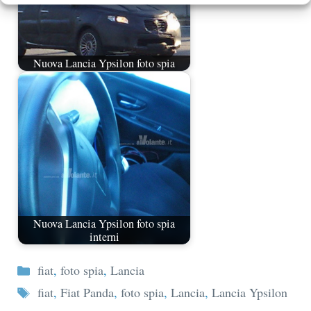
Nuova Lancia Ypsilon foto spia
Nuova Lancia Ypsilon foto spia
interni
Categorie
fiat
,
foto spia
,
Lancia
Tag
fiat
,
Fiat Panda
,
foto spia
,
Lancia
,
Lancia Ypsilon