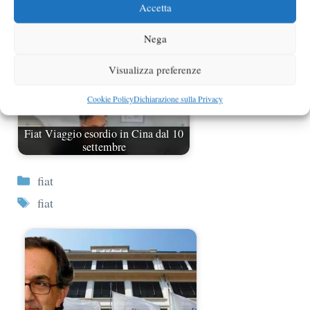
Accetta
Nega
Visualizza preferenze
Cookie Policy
Dichiarazione sulla Privacy
Fiat Viaggio esordio in Cina dal 10
settembre
Categorie
fiat
Tag
fiat