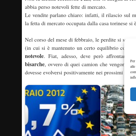
abbia perso notevoli fette di mercato.
Le vendite parlano chiaro: infatti, il rilascio sul
la fetta di mercato occupata dalla casa torinese si
Nel corso del mese di febbraio, le perdite si sono r
(in cui si è mantenuto un certo equilibrio con i
notevole
. Fiat, adesso, deve però affrontare 
Per 
bisarche
, ovvero di quei camion che vengono impie
alle
dovesse evolversi positivamente nei prossimi giorni
com
infl