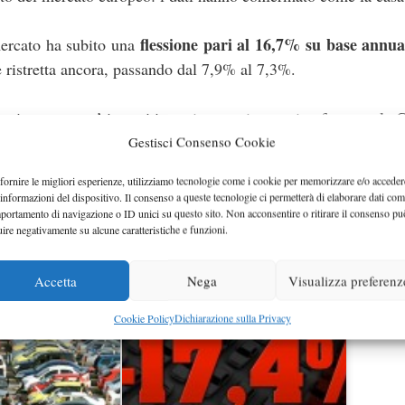
flessione pari al 16,7% su base annu
 mercato ha subito una
 è ristretta ancora, passando dal 7,9% al 7,3%.
egistrate un po’ in tutti i paesi europei, eccezion fatta per la
Francia e in Spagna c’è stato
l mese precedente), mentre in
Gestisci Consenso Cookie
sciope
anche un problema molto più importante, ovvero lo
fornire le migliori esperienze, utilizziamo tecnologie come i cookie per memorizzare e/o acceder
gati per il trasporto delle vetture: nel caso in cui la situa
 informazioni del dispositivo. Il consenso a queste tecnologie ci permetterà di elaborare dati com
, c’è il rischio che alcuni impianti italiani possano chiudere.
portamento di navigazione o ID unici su questo sito. Non acconsentire o ritirare il consenso pu
uire negativamente su alcune caratteristiche e funzioni.
Accetta
Nega
Visualizza preferenz
Cookie Policy
Dichiarazione sulla Privacy