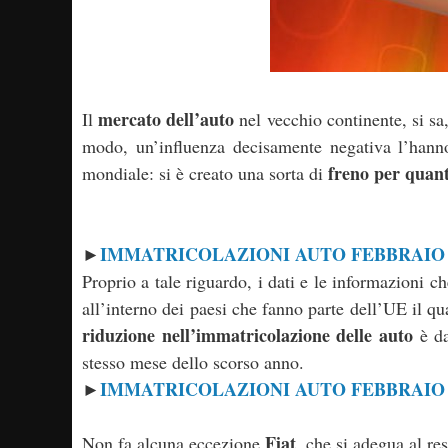
mercato dell’auto
Il
nel vecchio continente, si sa
modo, un’influenza decisamente negativa l’hann
freno per quant
mondiale: si è creato una sorta di
IMMATRICOLAZIONI AUTO FEBBRAIO 20
►
Proprio a tale riguardo, i dati e le informazioni che
all’interno dei paesi che fanno parte dell’UE il qu
riduzione nell’immatricolazione delle auto
è da
stesso mese dello scorso anno.
IMMATRICOLAZIONI AUTO FEBBRAIO 2
►
Fiat
Non fa alcuna eccezione
, che si adegua al r