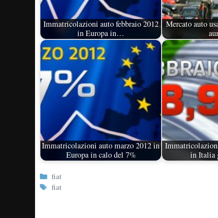
Immatricolazioni auto febbraio 2012
Mercato auto usa
in Europa in…
au
Immatricolazioni auto marzo 2012 in
Immatricolazioni
Europa in calo del 7%
in Italia
Categorie
fiat
Tag
fiat