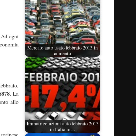
. Ad ogni
economia
Mercato auto usato febbraio 2013 in
aumento
febbraio,
88878
. La
nto allo
Immatricolazioni auto febbraio 2013
in Italia in…
 torinese