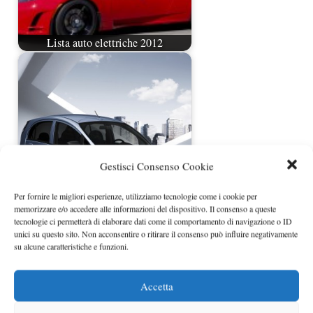
Lista auto elettriche 2012
Gestisci Consenso Cookie
Per fornire le migliori esperienze, utilizziamo tecnologie come i cookie per
memorizzare e/o accedere alle informazioni del dispositivo. Il consenso a queste
Peugeot i0n già prenotabile
tecnologie ci permetterà di elaborare dati come il comportamento di navigazione o ID
unici su questo sito. Non acconsentire o ritirare il consenso può influire negativamente
su alcune caratteristiche e funzioni.
Accetta