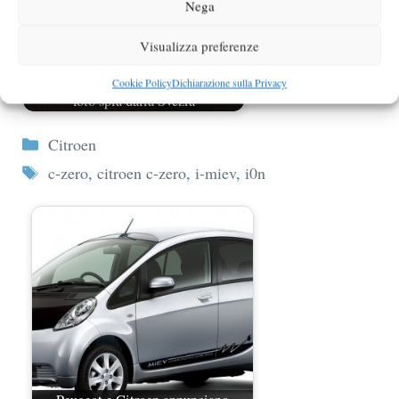
Nega
Visualizza preferenze
Citroen C-Zero e nuova Citroen C4
Cookie Policy
Dichiarazione sulla Privacy
foto spia dalla Svezia
Categorie
Citroen
Tag
c-zero
,
citroen c-zero
,
i-miev
,
i0n