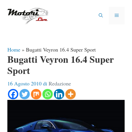
Vai
al
MENU
contenuto
Home
»
Bugatti Veyron 16.4 Super Sport
Bugatti Veyron 16.4 Super
Sport
16 Agosto 2010
di
Redazione