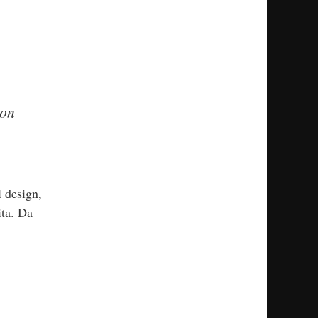
non
l design,
ita. Da