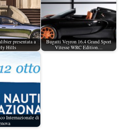
ibier presentata a
Bugatti Veyron 16.4 Grand Sport
ly Hills
Vitesse WRC Edition…
co Internazionale di
enova