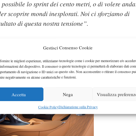
 possibile lo sprint dei cento metri, o di volere anda
ler scoprire mondi inesplorati. Noi ci sforziamo di
sultato di questa nostra tensione”.
Gestisci Consenso Cookie
i già ben conosciuti sul mercato, al fine di definire dei nuovi
te:
fornire le migliori esperienze, utilizziamo tecnologie come i cookie per memorizzare e/o acceder
 informazioni del dispositivo. Il consenso a queste tecnologie ci permetterà di elaborare dati com
portamento di navigazione o ID unici su questo sito. Non acconsentire o ritirare il consenso pu
uire negativamente su alcune caratteristiche e funzioni.
Accetta
Nega
Visualizza preferenz
Cookie Policy
Dichiarazione sulla Privacy