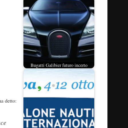
Bugatti Galibier futuro incerto
a detto:
nce