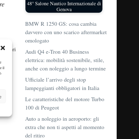
re
48° Salone Nautico Internazionale di
Genova
BMW R 1250 GS: cosa cambia
davvero con uno scarico aftermarket
omologato
 fattori
Audi Q4 e-Tron 40 Business
elettrica: mobilità sostenibile, stile,
e
anche con noleggio a lungo termine
e il
ò
Ufficiale l’arrivo degli stop
lampeggianti obbligatori in Italia
e
Le caratteristiche del motore Turbo
100 di Peugeot
Auto a noleggio in aeroporto: gli
extra che non ti aspetti al momento
del ritiro