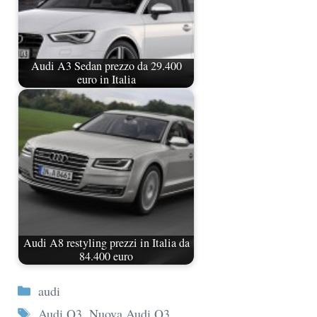
Audi A3 Sedan prezzo da 29.400
euro in Italia
Audi A8 restyling prezzi in Italia da
84.400 euro
Categorie
audi
Tag
Audi Q3
,
Nuova Audi Q3