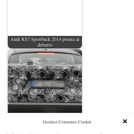
Audi RS7 Sportback 2014 pronta al
debutto
BMW Serie 5 GT restyling foto spia
Gestisci Consenso Cookie