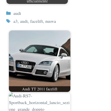
ufficialmente
Categorie
audi
Tag
a3
,
audi
,
facelift
,
nuova
Audi TT 2011 facelift