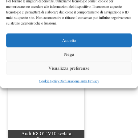
Per fornire le migliori esperienze, utilizziamo tecnologie come i cookie per
memorizzare e/o accedere alle informazioni del dispositivo. Il consenso a queste
tecnologie ci permetterà di elaborare dati come il comportamento di navigazione o ID
unici su questo sito. Non acconsentire o ritirare il consenso può influire negativamente
su alcune caratteristiche e funzioni.
Accetta
Nega
BMW Serie 3 cabrio e coupè
MY2010 foto spia
Visualizza preferenze
Cookie Policy
Dichiarazione sulla Privacy
Audi R8 GT V10 svelata