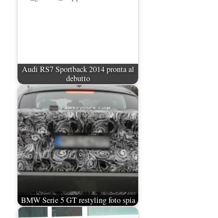
Audi RS7 Sportback 2014 pronta al
debutto
BMW Serie 5 GT restyling foto spia