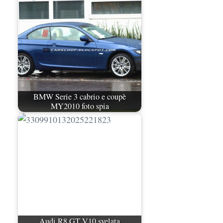
BMW Serie 3 cabrio e coupè
MY2010 foto spia
Audi R8 GT V10 svelata