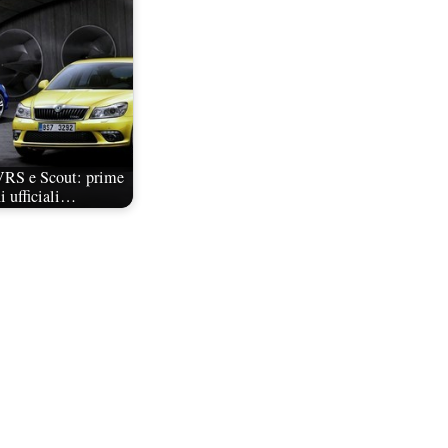
VRS e Scout: prime
 ufficiali…