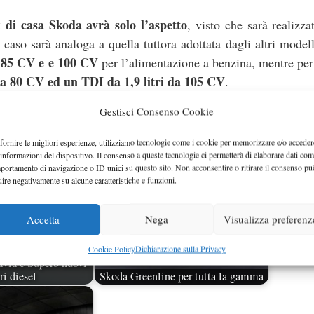
di casa Skoda avrà solo l’aspetto
, visto che sarà realizza
caso sarà analoga a quella tuttora adottata dagli altri modell
da 85 CV e e 100 CV
per l’alimentazione a benzina, mentre per 
da 80 CV ed un TDI da 1,9 litri da 105 CV
.
Gestisci Consenso Cookie
fornire le migliori esperienze, utilizziamo tecnologie come i cookie per memorizzare e/o acceder
 informazioni del dispositivo. Il consenso a queste tecnologie ci permetterà di elaborare dati com
portamento di navigazione o ID unici su questo sito. Non acconsentire o ritirare il consenso pu
uire negativamente su alcune caratteristiche e funzioni.
Accetta
Nega
Visualizza preferenz
Cookie Policy
Dichiarazione sulla Privacy
avia e Superb nuovi
i diesel
Skoda Greenline per tutta la gamma