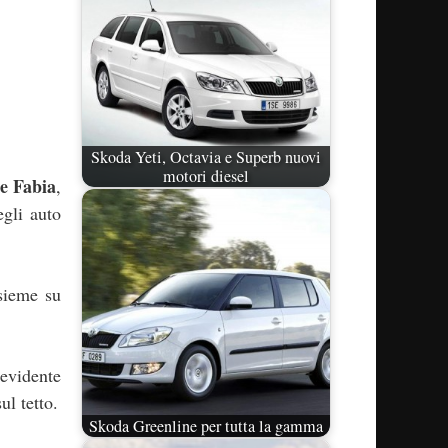
Skoda Yeti, Octavia e Superb nuovi
motori diesel
e Fabia
,
egli auto
nsieme su
 evidente
ul tetto.
Skoda Greenline per tutta la gamma