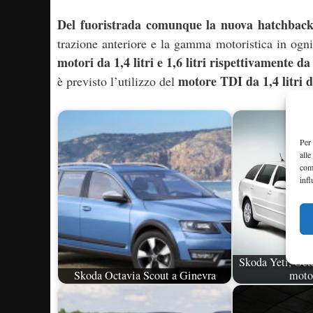
Del fuoristrada comunque la nuova hatchback 
trazione anteriore e la gamma motoristica in ogni 
motori da 1,4 litri e 1,6 litri rispettivamente 
motore TDI da 1,4 litri 
è previsto l’utilizzo del
Per 
alle
com
infl
Skoda Yeti, Oct
Skoda Octavia Scout a Ginevra
motor