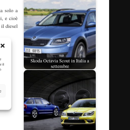
ta solo a
i, e cioè
il diesel
e
Skoda Octavia Scout in Italia a
e il
settembre
ò
e