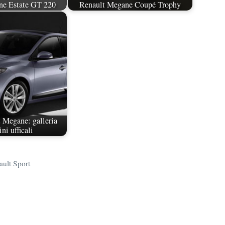
ne Estate GT 220
Renault Megane Coupé Trophy
 Megane: galleria
i ufficali
ault Sport