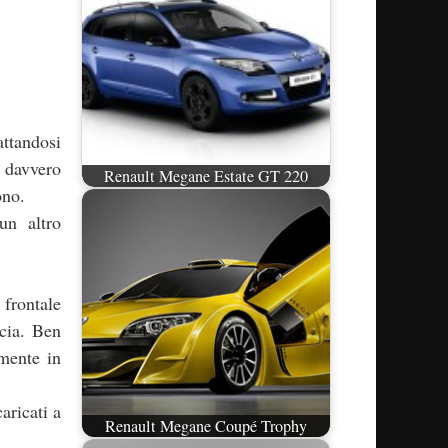
attandosi
e davvero
Renault Megane Estate GT 220
ono.
un altro
 frontale
ccia. Ben
amente in
aricati a
Renault Megane Coupé Trophy