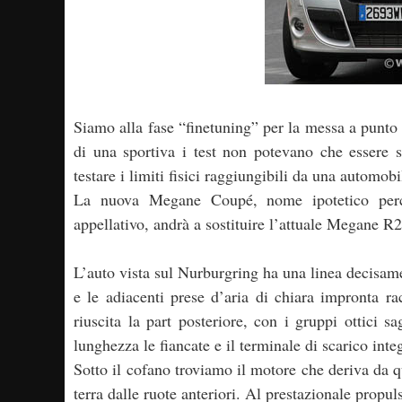
Siamo alla fase “finetuning” per la messa a punto 
di una sportiva i test non potevano che essere s
testare i limiti fisici raggiungibili da una automob
La nuova Megane Coupé, nome ipotetico perc
appellativo, andrà a sostituire l’attuale Megane R2
L’auto vista sul Nurburgring ha una linea decisame
e le adiacenti prese d’aria di chiara impronta ra
riuscita la part posteriore, con i gruppi ottici
lunghezza le fiancate e il terminale di scarico inte
Sotto il cofano troviamo il motore che deriva da qu
terra dalle ruote anteriori. Al prestazionale propu