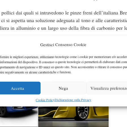
pollici dai quali si intravedono le pinze freni dell’italiana B
ci si aspetta una soluzione adeguata al tono e alle caratteristi
era in alluminio e un largo uso della fibra di carbonio per le
ese sarà la prossima Volkswagen Golf GTI VI serie, tanto che
Gestisci Consenso Cookie
roprio Coupé GTI.
fornire le migliori esperienze, utilizziamo tecnologie come i cookie per memorizzare e/o acceder
 informazioni del dispositivo. Il consenso a queste tecnologie ci permetterà di elaborare dati com
portamento di navigazione o ID unici su questo sito. Non acconsentire o ritirare il consenso pu
uire negativamente su alcune caratteristiche e funzioni.
Accetta
Nega
Visualizza preferenz
Cookie Policy
Dichiarazione sulla Privacy