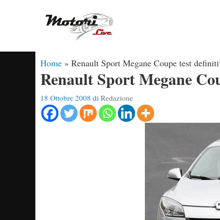
Vai
al
contenuto
Home
»
Renault Sport Megane Coupe test definiti
Renault Sport Megane Coup
18 Ottobre 2008
di
Redazione