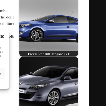
rembo.
che della
 finiture
 in molti
e
e il
Prezzi Renault Megane GT
ò
e