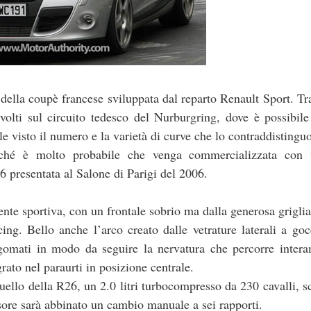
della coupè francese sviluppata dal reparto Renault Sport. Tr
volti sul circuito tedesco del Nurburgring, dove è possibil
ile visto il numero e la varietà di curve che lo contraddistingu
hé è molto probabile che venga commercializzata con 
6 presentata al Salone di Parigi del 2006.
nte sportiva, con un frontale sobrio ma dalla generosa griglia
cing. Bello anche l’arco creato dalle vetrature laterali a go
 sagomati in modo da seguire la nervatura che percorre inter
grato nel paraurti in posizione centrale.
ello della R26, un 2.0 litri turbocompresso da 230 cavalli, sc
lsore sarà abbinato un cambio manuale a sei rapporti.