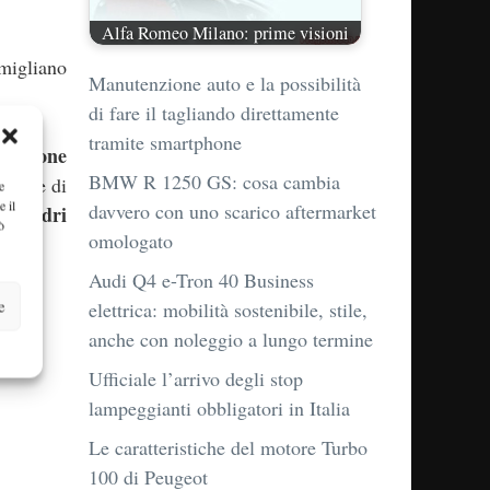
Alfa Romeo Milano: prime visioni
omigliano
Manutenzione auto e la possibilità
di fare il tagliando direttamente
tramite smartphone
zzazione
BMW R 1250 GS: cosa cambia
otore di
e
e il
davvero con uno scarico aftermarket
cilindri
ò
omologato
Audi Q4 e-Tron 40 Business
e
elettrica: mobilità sostenibile, stile,
anche con noleggio a lungo termine
Ufficiale l’arrivo degli stop
lampeggianti obbligatori in Italia
Le caratteristiche del motore Turbo
100 di Peugeot