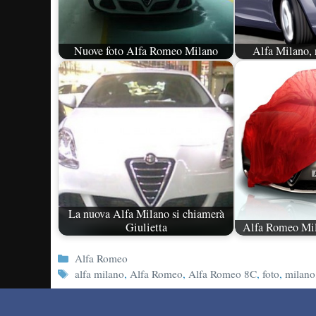
Nuove foto Alfa Romeo Milano
Alfa Milano, r
La nuova Alfa Milano si chiamerà
Giulietta
Alfa Romeo Mil
Categorie
Alfa Romeo
Tag
alfa milano
,
Alfa Romeo
,
Alfa Romeo 8C
,
foto
,
milano