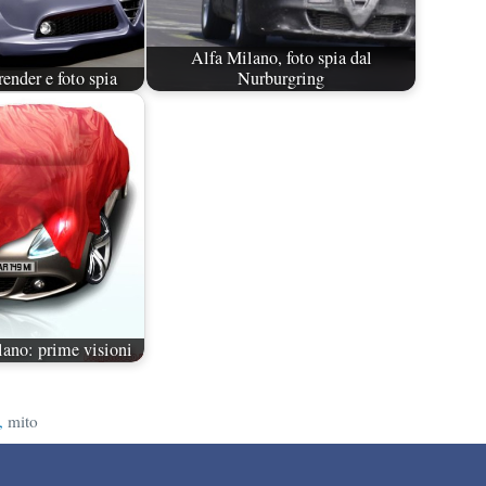
Alfa Milano, foto spia dal
ender e foto spia
Nurburgring
ano: prime visioni
,
mito