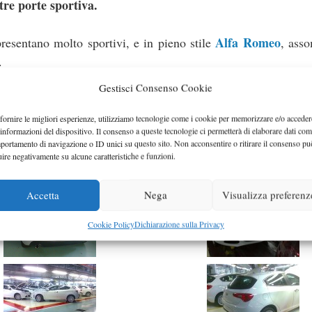
re porte sportiva.
Alfa Romeo
presentano molto sportivi, e in pieno stile
, ass
.
Gestisci Consenso Cookie
nale Fiat C-Evo, non è ancora certa la data di commerciali
uest’anno ma potrebbe anche essere posticipata al 2010.
Il m
fornire le migliori esperienze, utilizziamo tecnologie come i cookie per memorizzare e/o acceder
 informazioni del dispositivo. Il consenso a queste tecnologie ci permetterà di elaborare dati com
 ormai tanto caro al gruppo insieme al nuovo 1.75 turbo 4 
portamento di navigazione o ID unici su questo sito. Non acconsentire o ritirare il consenso pu
esente ovviamente anche una gamma di motori diesel.
uire negativamente su alcune caratteristiche e funzioni.
Accetta
Nega
Visualizza preferenz
Cookie Policy
Dichiarazione sulla Privacy