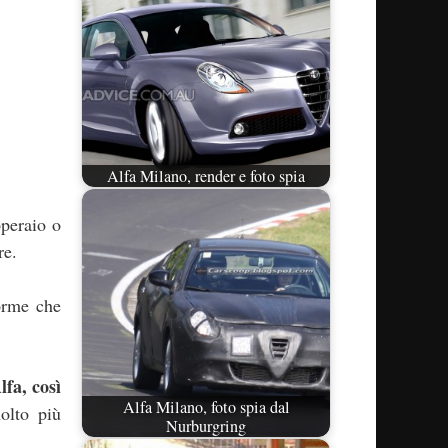
Alfa Milano, render e foto spia
operaio o
re.
forme che
lfa, così
Alfa Milano, foto spia dal
olto più
Nurburgring