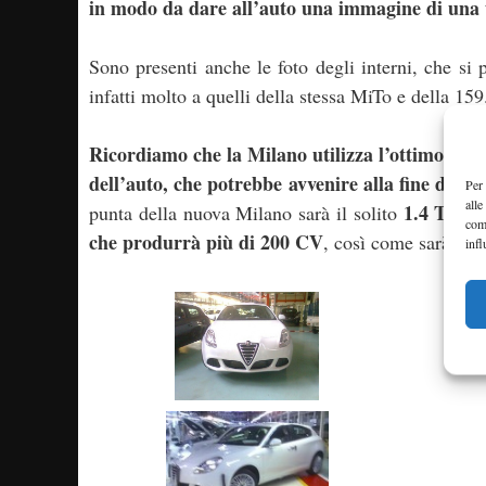
in modo da dare all’auto una immagine di una t
Sono presenti anche le foto degli interni, che si 
infatti molto a quelli della stessa MiTo e della 159
Ricordiamo che la Milano utilizza l’ottimo pia
dell’auto, che potrebbe avvenire alla fine di q
Per 
alle
1.4 T-Jet
punta della nuova Milano sarà il solito
com
che produrrà più di 200 CV
, così come sarà pr
infl