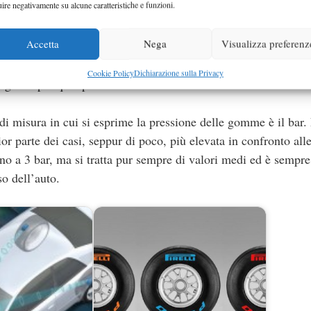
uire negativamente su alcune caratteristiche e funzioni.
pneumatici
Accetta
Nega
Visualizza preferenz
asi. Ciascuna vettura presenta un manuale d’uso, in cui si tro
Cookie Policy
Dichiarazione sulla Privacy
igliore per quel particolare modello di auto.
i misura in cui si esprime la pressione delle gomme è il bar.
ior parte dei casi, seppur di poco, più elevata in confronto a
fino a 3 bar, ma si tratta pur sempre di valori medi ed è sempr
so dell’auto.