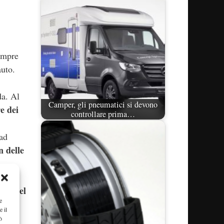
sempre
auto.
da. Al
Camper, gli pneumatici si devono
e dei
controllare prima…
 ad
n delle
nza del
e
e il
nute.
ò