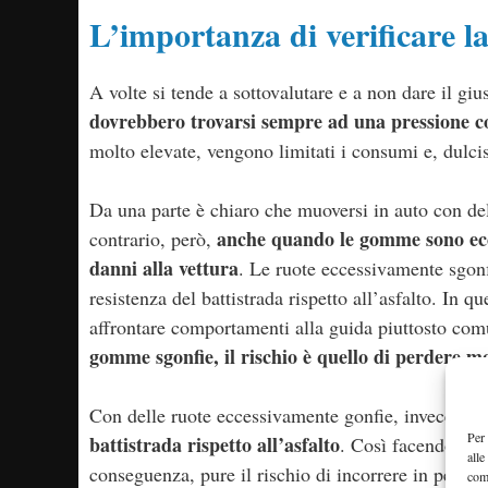
L’importanza di verificare l
A volte si tende a sottovalutare e a non dare il giu
dovrebbero trovarsi sempre ad una pressione c
molto elevate, vengono limitati i consumi e, dulcis
Da una parte è chiaro che muoversi in auto con de
anche quando le gomme sono ecce
contrario, però,
danni alla vettura
. Le ruote eccessivamente sgonf
resistenza del battistrada rispetto all’asfalto. In qu
affrontare comportamenti alla guida piuttosto comu
gomme sgonfie, il rischio è quello di perdere mo
Con delle ruote eccessivamente gonfie, invece, si 
Per 
battistrada rispetto all’asfalto
. Così facendo, ec
alle
conseguenza, pure il rischio di incorrere in perico
com