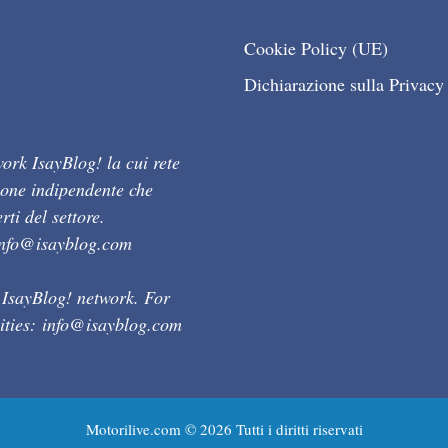
Cookie Policy (UE)
Dichiarazione sulla Privacy
ork IsayBlog! la cui rete
ione indipendente che
ti del settore.
info@isayblog.com
 IsayBlog! network. For
ities:
info@isayblog.com
Motorilive.com © 2026 Tutti i diritti riservati