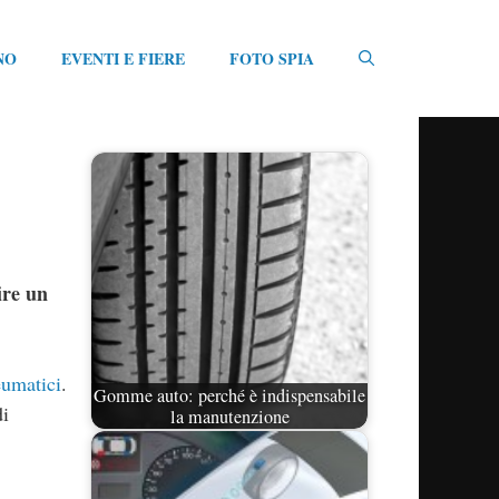
NO
EVENTI E FIERE
FOTO SPIA
ire un
eumatici
.
Gomme auto: perché è indispensabile
di
la manutenzione