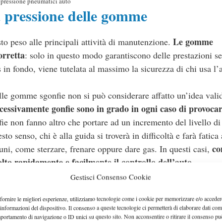
pressione pneumatici auto
a pressione delle gomme
Le gomme
sto peso alle principali attività di manutenzione.
orretta
: solo in questo modo garantiscono delle prestazioni 
 in fondo, viene tutelata al massimo la sicurezza di chi usa l’
lle gomme sgonfie non si può considerare affatto un’idea vali
ssivamente gonfie sono in grado in ogni caso di provocar
ie non fanno altro che portare ad un incremento del livello di
esto senso, chi è alla guida si troverà in difficoltà e farà fatica
co
ni, come sterzare, frenare oppure dare gas. In questi casi,
lto rapidamente e facilmente il controllo dell’auto
.
Gestisci Consenso Cookie
a ridursi è l’adere
va a creare un’altra problematica. Ovvero,
fornire le migliori esperienze, utilizziamo tecnologie come i cookie per memorizzare e/o acceder
co che inevitabilmente aumentano i tempi di frenata e, di
 informazioni del dispositivo. Il consenso a queste tecnologie ci permetterà di elaborare dati com
lose sbandate, a maggior ragione se si viaggia a velocità soste
portamento di navigazione o ID unici su questo sito. Non acconsentire o ritirare il consenso pu