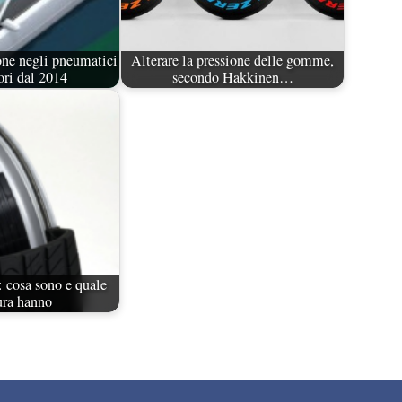
one negli pneumatici
Alterare la pressione delle gomme,
ori dal 2014
secondo Hakkinen…
 cosa sono e quale
ura hanno