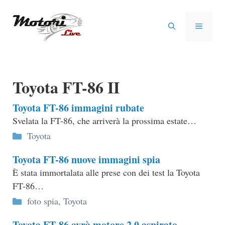
Vai
al
MENU
contenuto
Toyota FT-86 II
Toyota FT-86 immagini rubate
Svelata la FT-86, che arriverà la prossima estate…
Categorie
Toyota
Toyota FT-86 nuove immagini spia
È stata immortalata alle prese con dei test la Toyota
FT-86…
Categorie
foto spia
,
Toyota
Toyota FT-86 avrà motore 2.0 aspirato