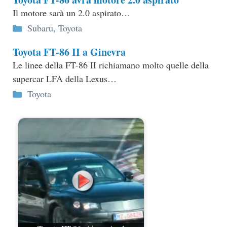
Il motore sarà un 2.0 aspirato…
Categorie
Subaru
,
Toyota
Toyota FT-86 II a Ginevra
Le linee della FT-86 II richiamano molto quelle della
supercar LFA della Lexus…
Categorie
Toyota