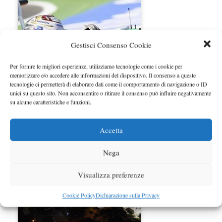
Gestisci Consenso Cookie
Per fornire le migliori esperienze, utilizziamo tecnologie come i cookie per
memorizzare e/o accedere alle informazioni del dispositivo. Il consenso a queste
tecnologie ci permetterà di elaborare dati come il comportamento di navigazione o ID
unici su questo sito. Non acconsentire o ritirare il consenso può influire negativamente
GP Italia F1 2009 – Circuito di
su alcune caratteristiche e funzioni.
Monza: risultati…
Accetta
Nega
Visualizza preferenze
Cookie Policy
Dichiarazione sulla Privacy