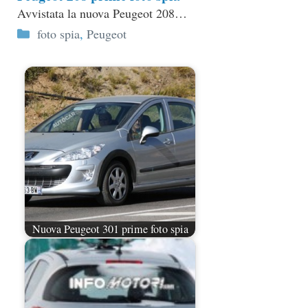
Avvistata la nuova Peugeot 208…
Categorie
foto spia
,
Peugeot
Nuova Peugeot 301 prime foto spia