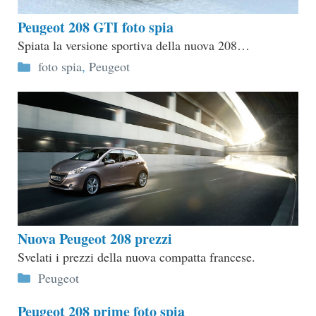
Peugeot 208 GTI foto spia
Spiata la versione sportiva della nuova 208…
Categorie
foto spia
,
Peugeot
Nuova Peugeot 208 prezzi
Svelati i prezzi della nuova compatta francese.
Categorie
Peugeot
Peugeot 208 prime foto spia