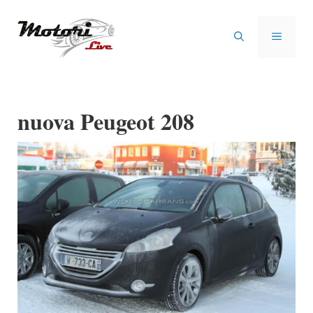
Vai
al
MENU
contenuto
nuova Peugeot 208