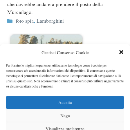
che dovrebbe andare a prendere il posto della
Murcielago.
Categorie
foto spia
,
Lamborghini
Gestisci Consenso Cookie
Per fornire le migliori esperienze, utilizziamo tecnologie come i cookie per
memorizzare e/o accedere alle informazioni del dispositivo. Il consenso a queste
tecnologie ci permetterà di elaborare dati come il comportamento di navigazione o ID
unici su questo sito. Non acconsentire o ritirare il consenso può influire negativamente
su alcune caratteristiche e funzioni.
Lamborghini Jota prime foto spia
Accetta
dalla Scandinavia
Nega
Visualizza preferenze