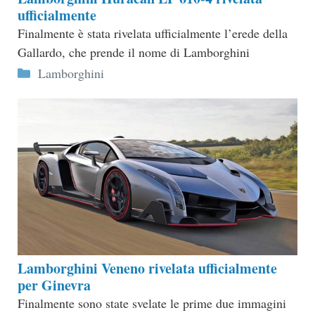
ufficialmente
Finalmente è stata rivelata ufficialmente l’erede della
Gallardo, che prende il nome di Lamborghini
Categorie
Lamborghini
Lamborghini Veneno rivelata ufficialmente
per Ginevra
Finalmente sono state svelate le prime due immagini