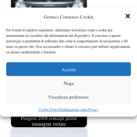
Gestisci Consenso Cookie
Per fornire le migliori esperienze, utilizziamo tecnologie come i cookie per
memorizzare e/o accedere alle informazioni del dispositivo. Il consenso a queste
Peugeot Urban Crossover Concept
tecnologie ci permetterà di elaborare dati come il comportamento di navigazione o ID
unici su questo sito. Non acconsentire o ritirare il consenso può influire negativamente
rivelata a Pechino
su alcune caratteristiche e funzioni.
Accetta
Nega
Visualizza preferenze
Cookie Policy
Dichiarazione sulla Privacy
Peugeot 2008 concept prime
immagini svelate