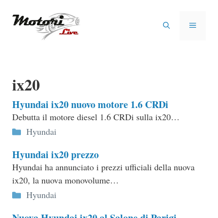
Vai
al
MENU
contenuto
ix20
Hyundai ix20 nuovo motore 1.6 CRDi
Debutta il motore diesel 1.6 CRDi sulla ix20…
Categorie
Hyundai
Hyundai ix20 prezzo
Hyundai ha annunciato i prezzi ufficiali della nuova
ix20, la nuova monovolume…
Categorie
Hyundai
Nuova Hyundai ix20 al Salone di Parigi