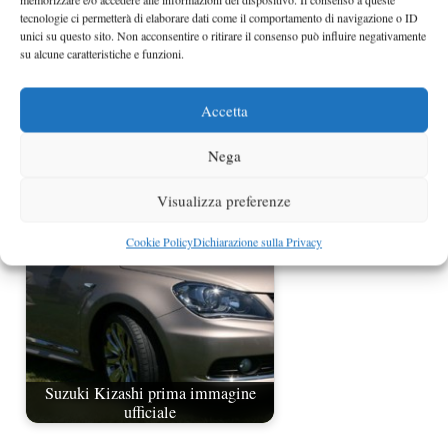
tecnologie ci permetterà di elaborare dati come il comportamento di navigazione o ID
unici su questo sito. Non acconsentire o ritirare il consenso può influire negativamente
su alcune caratteristiche e funzioni.
Accetta
Nega
Suzuki Kizashi a Ginevra 2010
Visualizza preferenze
Cookie Policy
Dichiarazione sulla Privacy
Suzuki Kizashi prima immagine
ufficiale