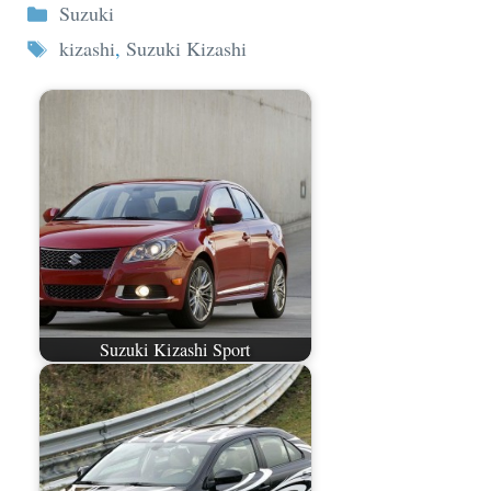
Categorie
Suzuki
Tag
kizashi
,
Suzuki Kizashi
Suzuki Kizashi Sport