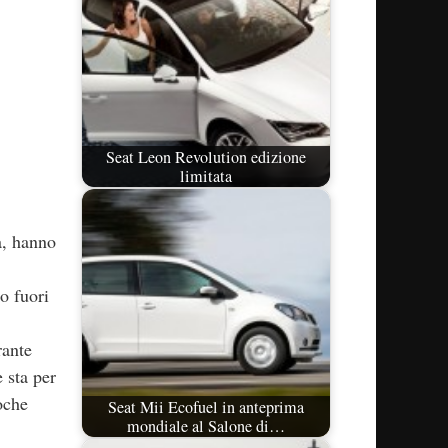
Seat Leon Revolution edizione
limitata
a, hanno
o fuori
rante
e sta per
oche
Seat Mii Ecofuel in anteprima
mondiale al Salone di…