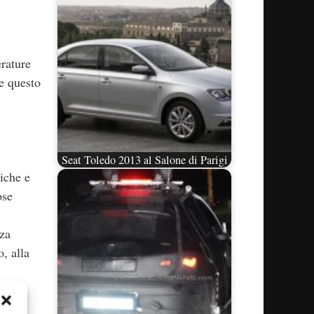
erature
e questo
Seat Toledo 2013 al Salone di Parigi
tiche e
ose
nza
, alla