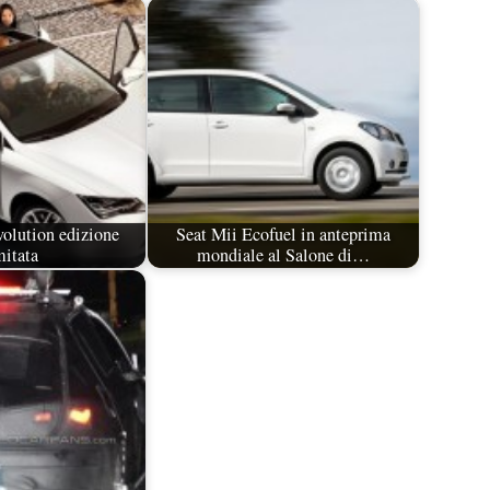
olution edizione
Seat Mii Ecofuel in anteprima
mitata
mondiale al Salone di…