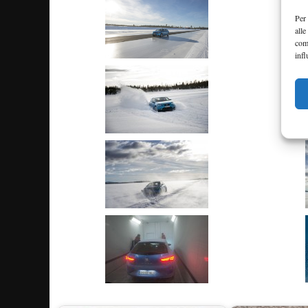
Per 
alle
com
infl