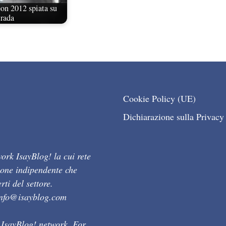
on 2012 spiata su
trada
Cookie Policy (UE)
Dichiarazione sulla Privacy
ork IsayBlog! la cui rete
ione indipendente che
ti del settore.
info@isayblog.com
 IsayBlog! network. For