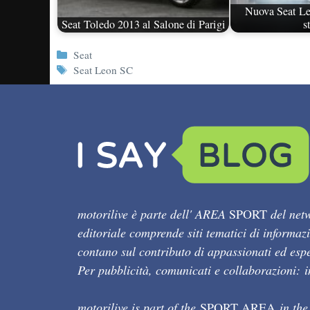
Nuova Seat Le
Seat Toledo 2013 al Salone di Parigi
s
Categorie
Seat
Tag
Seat Leon SC
motorilive è parte dell' AREA
SPORT
del netw
editoriale comprende siti tematici di informaz
contano sul contributo di appassionati ed esper
Per pubblicità, comunicati e collaborazioni:
motorilive is part of the
SPORT AREA
in the