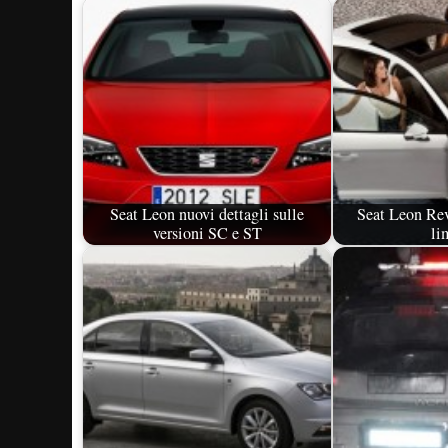
Seat Leon nuovi dettagli sulle
Seat Leon Rev
versioni SC e ST
li