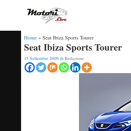
Vai
al
contenuto
Home
»
Seat Ibiza Sports Tourer
Seat Ibiza Sports Tourer
15 Settembre 2009
di
Redazione