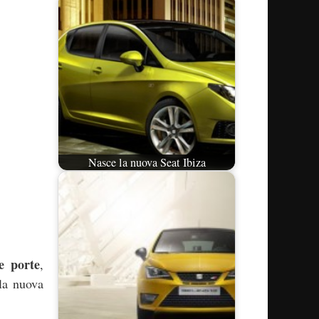
Nasce la nuova Seat Ibiza
e porte
,
 la nuova