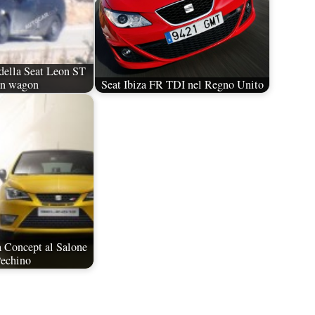
 della Seat Leon ST
on wagon
Seat Ibiza FR TDI nel Regno Unito
a Concept al Salone
Pechino