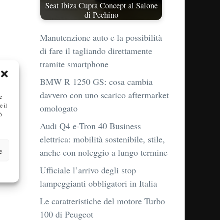
Seat Ibiza Cupra Concept al Salone
di Pechino
Manutenzione auto e la possibilità
di fare il tagliando direttamente
tramite smartphone
BMW R 1250 GS: cosa cambia
davvero con uno scarico aftermarket
e
e il
omologato
ò
Audi Q4 e-Tron 40 Business
elettrica: mobilità sostenibile, stile,
e
anche con noleggio a lungo termine
Ufficiale l’arrivo degli stop
.
lampeggianti obbligatori in Italia
Le caratteristiche del motore Turbo
100 di Peugeot