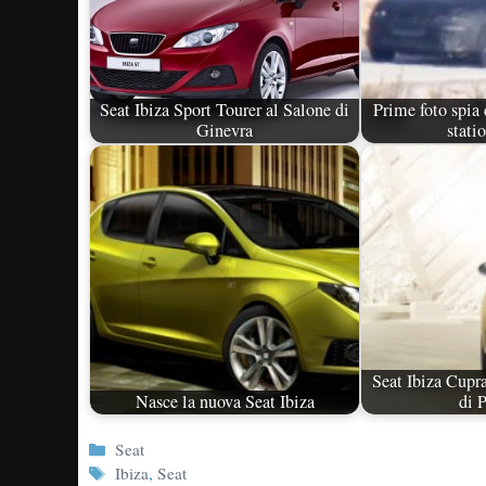
Seat Ibiza Sport Tourer al Salone di
Prime foto spia
Ginevra
stati
Seat Ibiza Cupr
Nasce la nuova Seat Ibiza
di 
Categorie
Seat
Tag
Ibiza
,
Seat