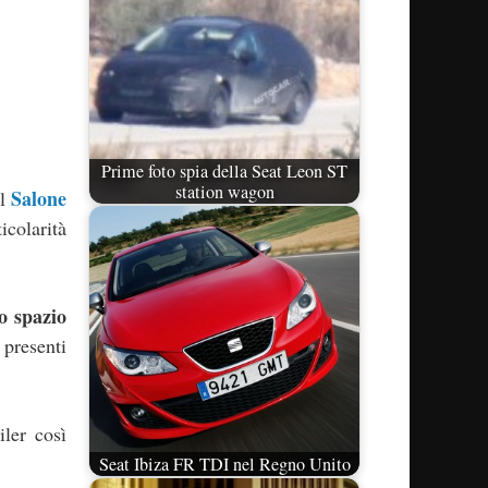
Prime foto spia della Seat Leon ST
station wagon
Salone
al
icolarità
o spazio
 presenti
iler così
Seat Ibiza FR TDI nel Regno Unito