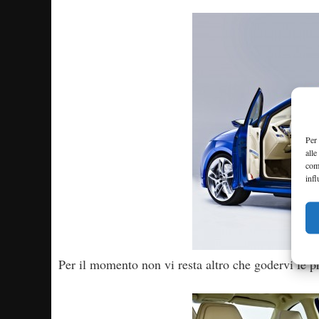
Per 
alle
com
infl
Per il momento non vi resta altro che godervi le pri