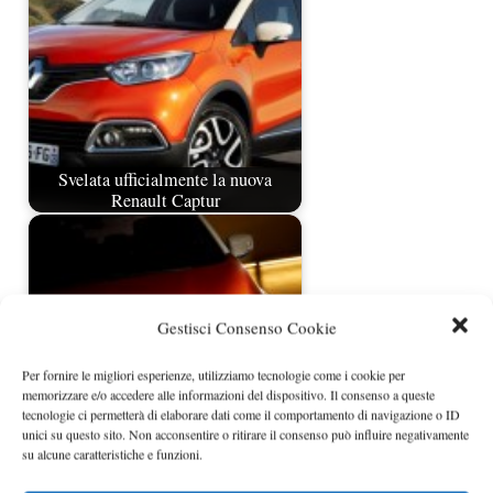
Svelata ufficialmente la nuova
Renault Captur
Gestisci Consenso Cookie
Per fornire le migliori esperienze, utilizziamo tecnologie come i cookie per
memorizzare e/o accedere alle informazioni del dispositivo. Il consenso a queste
tecnologie ci permetterà di elaborare dati come il comportamento di navigazione o ID
unici su questo sito. Non acconsentire o ritirare il consenso può influire negativamente
La Renault Captur sarà svelata
su alcune caratteristiche e funzioni.
venerdì