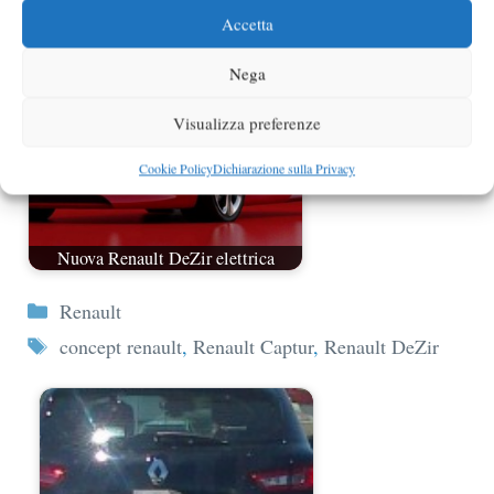
Accetta
Nega
Visualizza preferenze
Cookie Policy
Dichiarazione sulla Privacy
Nuova Renault DeZir elettrica
Categorie
Renault
Tag
concept renault
,
Renault Captur
,
Renault DeZir