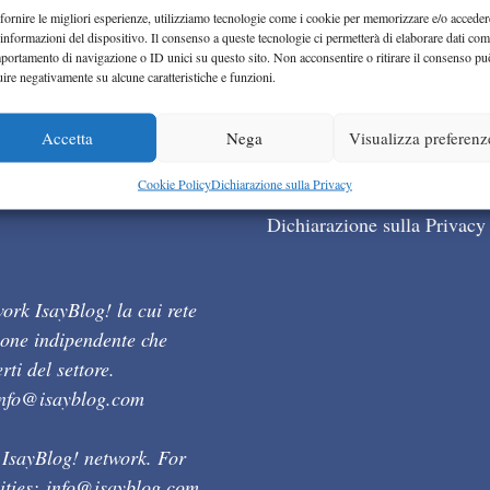
fornire le migliori esperienze, utilizziamo tecnologie come i cookie per memorizzare e/o acceder
 informazioni del dispositivo. Il consenso a queste tecnologie ci permetterà di elaborare dati com
portamento di navigazione o ID unici su questo sito. Non acconsentire o ritirare il consenso pu
uire negativamente su alcune caratteristiche e funzioni.
Accetta
Nega
Visualizza preferenz
Cookie Policy (UE)
Cookie Policy
Dichiarazione sulla Privacy
Dichiarazione sulla Privacy
ork IsayBlog! la cui rete
ione indipendente che
ti del settore.
info@isayblog.com
 IsayBlog! network. For
ities:
info@isayblog.com