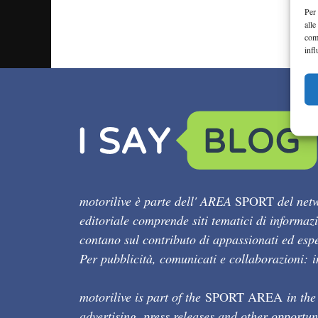
Per 
alle
com
infl
motorilive è parte dell' AREA
SPORT
del netw
editoriale comprende siti tematici di informaz
contano sul contributo di appassionati ed esper
Per pubblicità, comunicati e collaborazioni:
motorilive is part of the
SPORT AREA
in the
advertising, press releases and other opportun