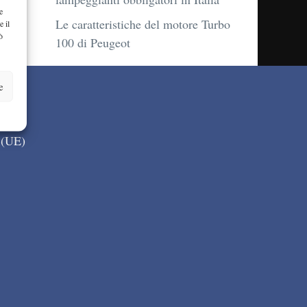
e
Le caratteristiche del motore Turbo
e il
ò
100 di Peugeot
e
 (UE)