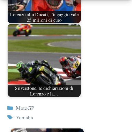
Lorenzo alla Ducati, l'ingaggio vale
25 milioni di euro
Silverstone, le dichiarazioni di
Lorenzo e la…
Categorie
MotoGP
Tag
Yamaha