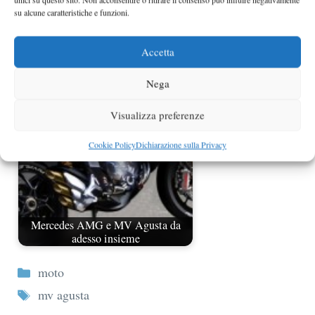
su alcune caratteristiche e funzioni.
MV Agusta Brutale 990 R per
Accetta
l’Unità d’Italia
Nega
Visualizza preferenze
Cookie Policy
Dichiarazione sulla Privacy
Mercedes AMG e MV Agusta da
adesso insieme
Categorie
moto
Tag
mv agusta