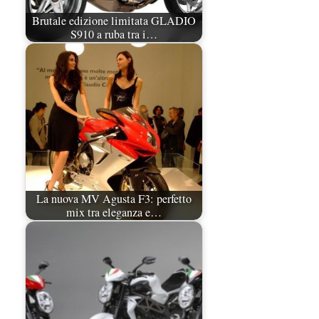
Brutale edizione limitata GLADIO
S910 a ruba tra i…
La nuova MV Agusta F3: perfetto
mix tra eleganza e…