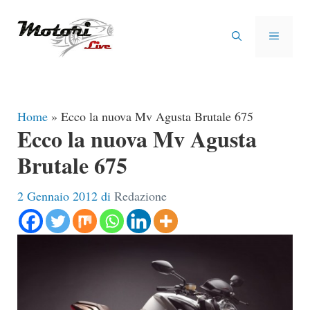
Vai
al
MENU
contenuto
Home
»
Ecco la nuova Mv Agusta Brutale 675
Ecco la nuova Mv Agusta
Brutale 675
2 Gennaio 2012
di
Redazione