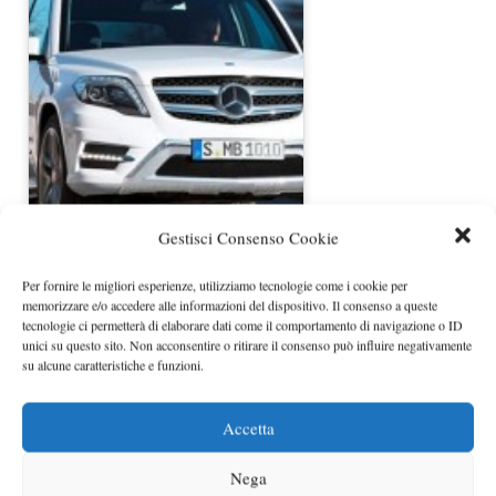
Mercedes GLK 2012 prezzi
Gestisci Consenso Cookie
Per fornire le migliori esperienze, utilizziamo tecnologie come i cookie per
memorizzare e/o accedere alle informazioni del dispositivo. Il consenso a queste
tecnologie ci permetterà di elaborare dati come il comportamento di navigazione o ID
unici su questo sito. Non acconsentire o ritirare il consenso può influire negativamente
su alcune caratteristiche e funzioni.
Accetta
Nega
Nuova Mercedes GL 2013 foto