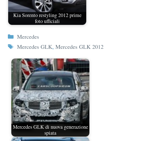
Kia Sorento restyling 2012 prime
foto ufficiali
Categorie
Mercedes
Tag
Mercedes GLK
,
Mercedes GLK 2012
Mercedes GLK di nuova generazione
spiata