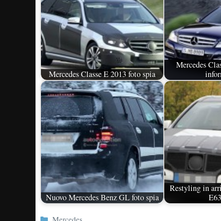
Mercedes Cla
Mercedes Classe E 2013 foto spia
info
Restyling in arr
Nuovo Mercedes Benz GL foto spia
E6
Categorie
Mercedes