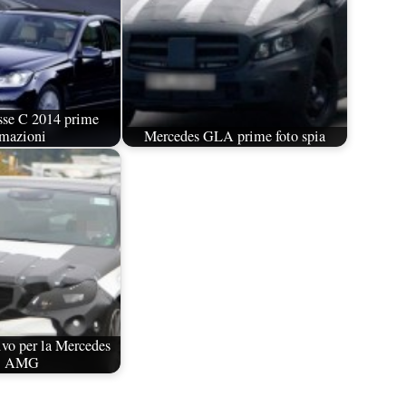
sse C 2014 prime
rmazioni
Mercedes GLA prime foto spia
ivo per la Mercedes
3 AMG