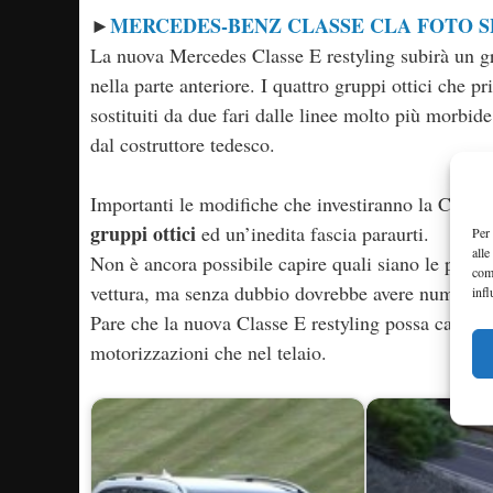
MERCEDES-BENZ CLASSE CLA FOTO S
►
La nuova Mercedes Classe E restyling subirà un g
nella parte anteriore. I quattro gruppi ottici che 
sostituiti da due fari dalle linee molto più morbide
dal costruttore tedesco.
Importanti le modifiche che investiranno la Classe
gruppi ottici
ed un’inedita fascia paraurti.
Per 
alle
Non è ancora possibile capire quali siano le princi
com
vettura, ma senza dubbio dovrebbe avere numerosi
infl
Pare che la nuova Classe E restyling possa cambia
motorizzazioni che nel telaio.