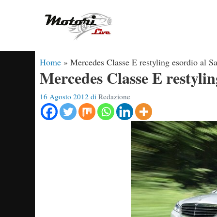
Vai
al
contenuto
Home
»
Mercedes Classe E restyling esordio al S
Mercedes Classe E restylin
16 Agosto 2012
di
Redazione