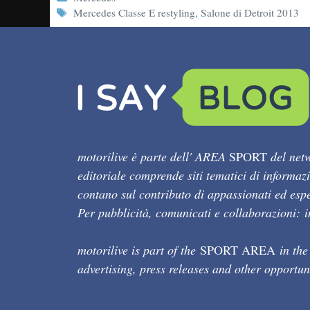
Tag
Mercedes Classe E restyling
,
Salone di Detroit 2013
motorilive è parte dell' AREA
SPORT
del netw
editoriale comprende siti tematici di informaz
contano sul contributo di appassionati ed esper
Per pubblicità, comunicati e collaborazioni:
motorilive is part of the
SPORT AREA
in the
advertising, press releases and other opportun