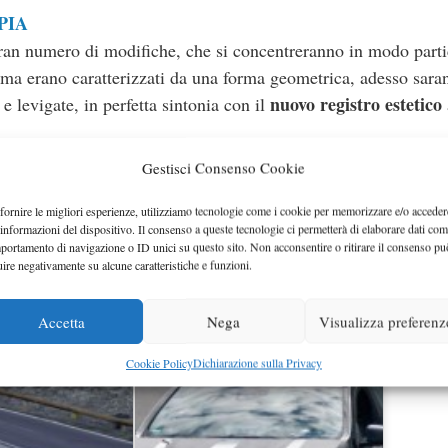
PIA
ran numero di modifiche, che si concentreranno in modo parti
prima erano caratterizzati da una forma geometrica, adesso sara
nuovo registro estetico
 e levigate, in perfetta sintonia con il
Gestisci Consenso Cookie
nu
 E restyling anche nella parte posteriore, con la presenza di
fornire le migliori esperienze, utilizziamo tecnologie come i cookie per memorizzare e/o acceder
 informazioni del dispositivo. Il consenso a queste tecnologie ci permetterà di elaborare dati com
pali novità che, al contrario, riguardano l’abitacolo della nuov
portamento di navigazione o ID unici su questo sito. Non acconsentire o ritirare il consenso pu
Mercedes C
 punti in comune con la nuova generazione della
uire negativamente su alcune caratteristiche e funzioni.
re qualcosa anche a livello meccanico, sia nella gamma di
Accetta
Nega
Visualizza preferenz
Cookie Policy
Dichiarazione sulla Privacy