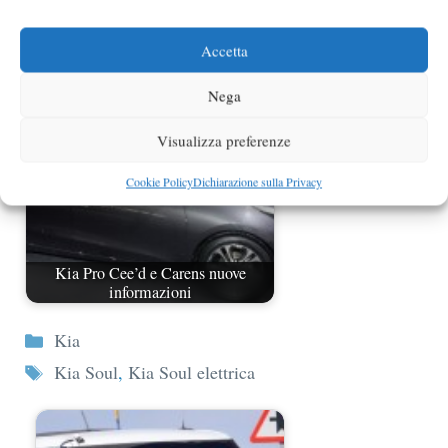
Kia Soul Model Year 2012
Accetta
Nega
Visualizza preferenze
Cookie Policy
Dichiarazione sulla Privacy
Kia Pro Cee’d e Carens nuove
informazioni
Categorie
Kia
Tag
Kia Soul
,
Kia Soul elettrica