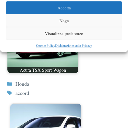
Accetta
Nega
Visualizza preferenze
Cookie Policy
Dichiarazione sulla Privacy
Acura TSX Sport Wagon
Categorie
Honda
Tag
accord