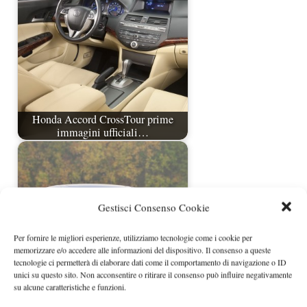
Honda Accord CrossTour prime
immagini ufficiali…
Gestisci Consenso Cookie
Per fornire le migliori esperienze, utilizziamo tecnologie come i cookie per
memorizzare e/o accedere alle informazioni del dispositivo. Il consenso a queste
tecnologie ci permetterà di elaborare dati come il comportamento di navigazione o ID
unici su questo sito. Non acconsentire o ritirare il consenso può influire negativamente
su alcune caratteristiche e funzioni.
Prezzi Honda Accord Crosstour in
USA