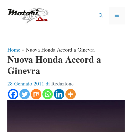
Vai
al
MENU
contenuto
Home
»
Nuova Honda Accord a Ginevra
Nuova Honda Accord a
Ginevra
28 Gennaio 2011
di
Redazione