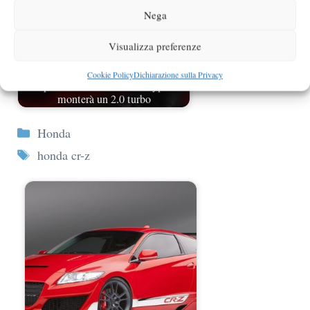
Nega
Visualizza preferenze
Cookie Policy
Dichiarazione sulla Privacy
La prossima Honda Civic Type R
monterà un 2.0 turbo
Categorie
Honda
Tag
honda cr-z