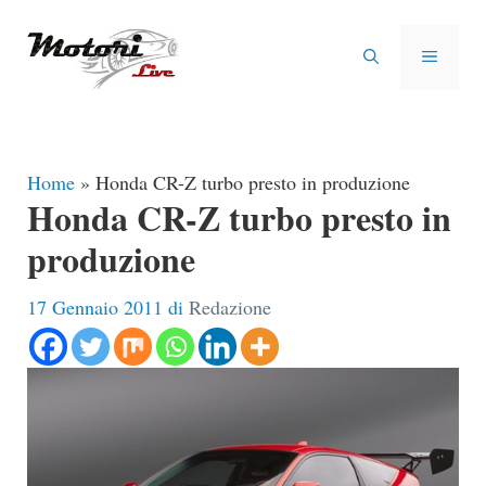
Vai
al
MENU
contenuto
Home
»
Honda CR-Z turbo presto in produzione
Honda CR-Z turbo presto in
produzione
17 Gennaio 2011
di
Redazione