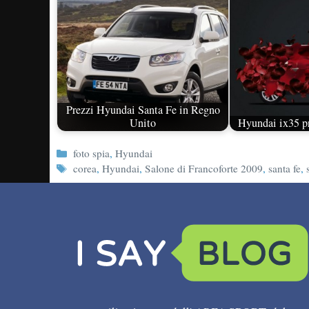
Prezzi Hyundai Santa Fe in Regno
Unito
Hyundai ix35 pri
Categorie
foto spia
,
Hyundai
Tag
corea
,
Hyundai
,
Salone di Francoforte 2009
,
santa fe
,