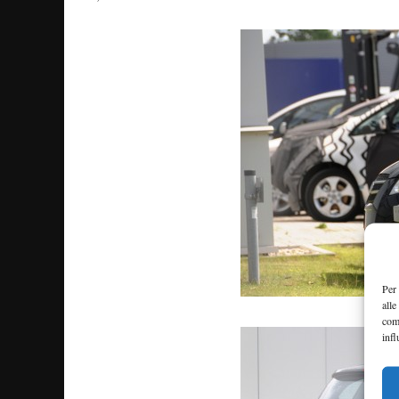
Per 
alle
com
infl