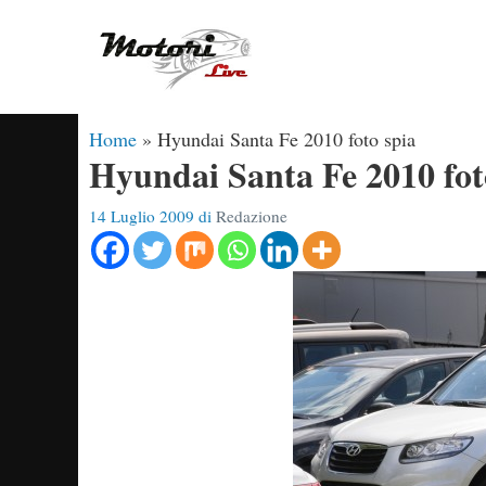
Vai
al
contenuto
Home
»
Hyundai Santa Fe 2010 foto spia
Hyundai Santa Fe 2010 fot
14 Luglio 2009
di
Redazione