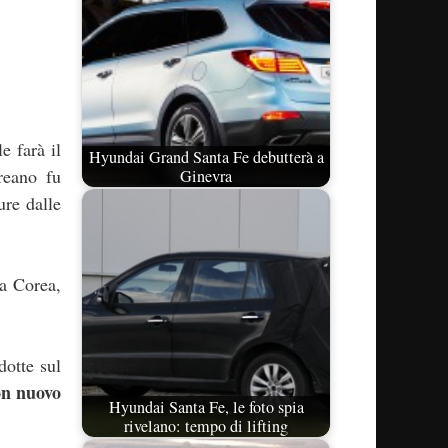
le farà il
Hyundai Grand Santa Fe debutterà a
reano fu
Ginevra
re dalle
la Corea,
dotte sul
con nuovo
Hyundai Santa Fe, le foto spia
rivelano: tempo di lifting