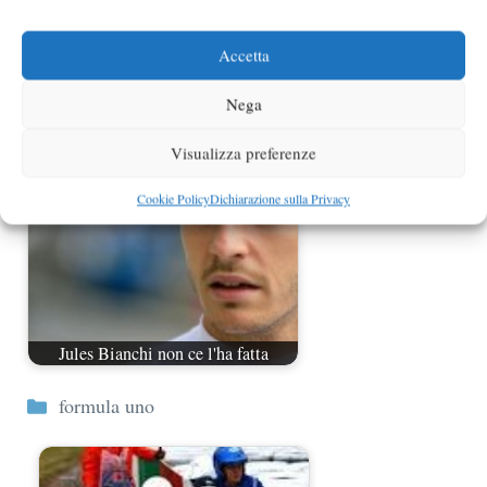
Accetta
Stabili le condizioni di Jules Bianchi
Nega
Visualizza preferenze
Cookie Policy
Dichiarazione sulla Privacy
Jules Bianchi non ce l'ha fatta
Categorie
formula uno