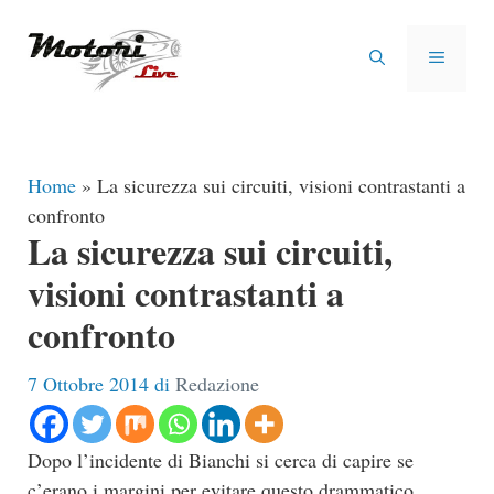
Vai
al
MENU
contenuto
Home
»
La sicurezza sui circuiti, visioni contrastanti a
confronto
La sicurezza sui circuiti,
visioni contrastanti a
confronto
7 Ottobre 2014
di
Redazione
Dopo l’incidente di Bianchi si cerca di capire se
c’erano i margini per evitare questo drammatico