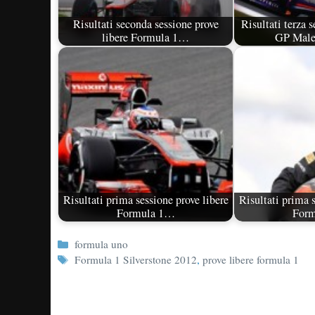
Risultati seconda sessione prove
Risultati terza s
libere Formula 1…
GP Male
Risultati prima sessione prove libere
Risultati prima s
Formula 1…
For
Categorie
formula uno
Tag
Formula 1 Silverstone 2012
,
prove libere formula 1