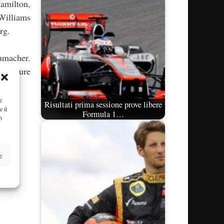
Hamilton,
 Williams
rg.
umacher.
oltà pure
e
Risultati prima sessione prove libere
e il
Formula 1…
ò
e