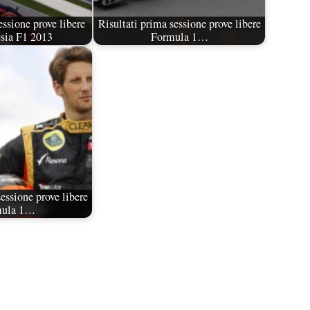
essione prove libere
Risultati prima sessione prove libere
sia F1 2013
Formula 1…
essione prove libere
mula 1…