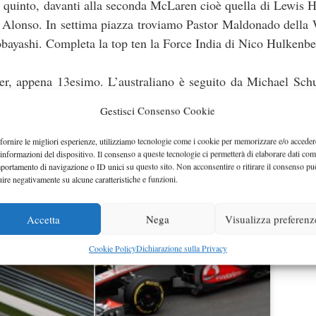
 quinto, davanti alla seconda McLaren cioè quella di Lewis 
i Alonso. In settima piazza troviamo Pastor Maldonado della
bayashi. Completa la top ten la Force India di Nico Hulkenbe
er, appena 13esimo. L’australiano è seguito da Michael Sch
simo ad 1 secondo e mezzo dal compagno di scuderia. In diffic
Gestisci Consenso Cookie
fornire le migliori esperienze, utilizziamo tecnologie come i cookie per memorizzare e/o acceder
 informazioni del dispositivo. Il consenso a queste tecnologie ci permetterà di elaborare dati com
portamento di navigazione o ID unici su questo sito. Non acconsentire o ritirare il consenso pu
uire negativamente su alcune caratteristiche e funzioni.
Accetta
Nega
Visualizza preferenz
Cookie Policy
Dichiarazione sulla Privacy